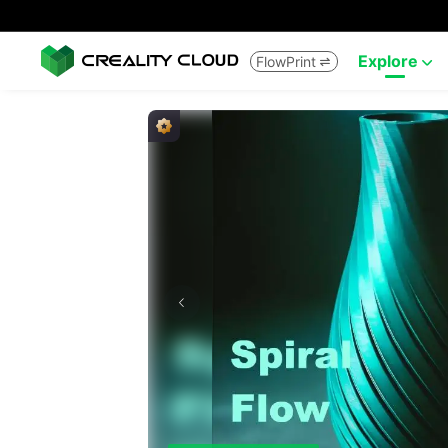
Explore
FlowPrint

