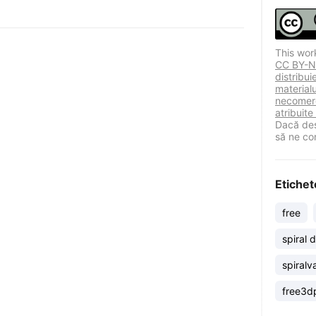
This wor
CC BY-NC
distribu
materialu
necomerc
atribuite
Dacă des
să ne co
Etichet
free
spiral 
spiralv
free3dp