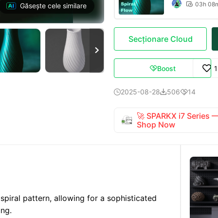
03h 08

Găsește cele similare
Secționare Cloud

Boost

2025-08-28
506
14



🚀 SPARKX i7 Series
Shop Now
spiral pattern, allowing for a sophisticated
ing.