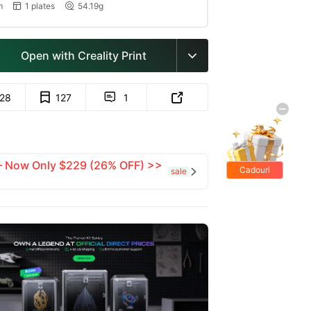
m
1 plates
54.19g


Open with Creality Print

128
127
1


 — Now Only $229 (26% OFF) >>
Cadouri
sale

gratis