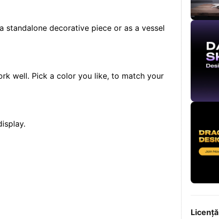
a standalone decorative piece or as a vessel
rk well. Pick a color you like, to match your
isplay.
e
Licență
eMyVase)