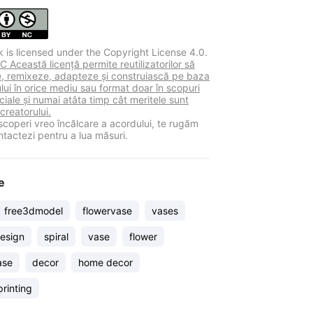
k is licensed under the Copyright License 4.0.
 Această licență permite reutilizatorilor să
ie, remixeze, adapteze și construiască pe baza
lui în orice mediu sau format doar în scopuri
iale și numai atâta timp cât meritele sunt
 creatorului.
coperi vreo încălcare a acordului, te rugăm
ntactezi pentru a lua măsuri.
e
free3dmodel
flowervase
vases
design
spiral
vase
flower
ase
decor
home decor
rinting