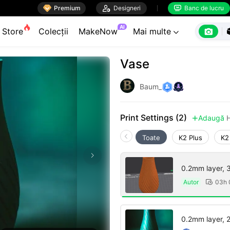

Premium

Designeri
Banc de lucru


AI

Store
Colecții
MakeNow
Mai multe

Vase
Baum_
Print Settings (2)
Adaugă

Toate
K2 Plus
K2
0.2mm layer, 3 
Autor
03h

0.2mm layer, 2 