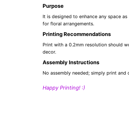
Purpose
It is designed to enhance any space as 
for floral arrangements.
Printing Recommendations
Print
with a 0.2mm
resolution should wo
decor.
Assembly Instructions
No assembly needed; simply print and d
Happy Printing! :)
Powered by MakerWorld-Make My Vas
(https://**********.com/makerlab/mak