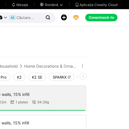
Aplicația Creality Cloud
Mesaje

Română





Conectează-te



Household
Home Decorations & Ornaments


 Pro
K2
K2 SE
SPARKX i7
Creality Hi
Ender-3 V
walls, 15% infill
 02m
1 plates
64.36g


walls, 15% infill