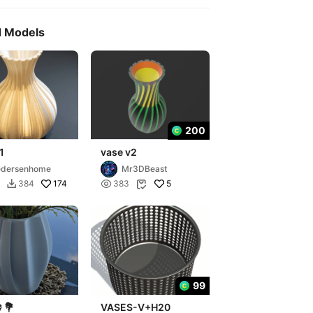
d Models
200
1
vase v2
edersenhome
Mr3DBeast
174

5
384
383


99
💐
VASES-V+H20