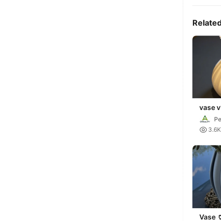
Relate
vase v
P

3.6K
Vase 