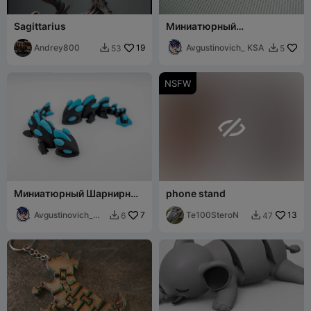
Sagittarius
Миниатюрный
Сочлененный Дракон
Andrey800
19
Линдворм
Avgustinovich_ KSA
53
5


NSFW

Миниатюрный Шарнирный
phone stand
Дракон
Avgustinovich_
7
Te100SteroN
13
6
47


KSA