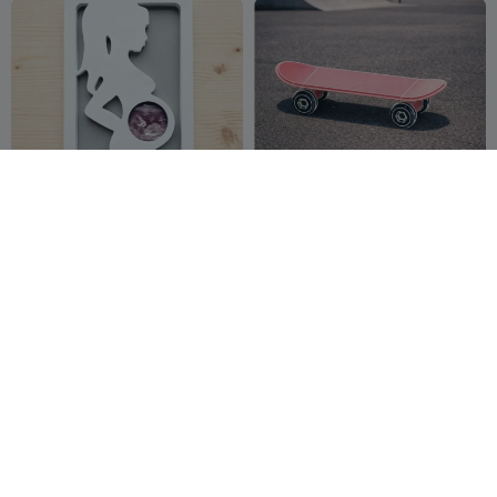
A frame for a photo of an
mini skateboard
ultrasound of a baby
Pacha5)
6
Vasyl
13
25
114


Ferkaliak
брелок песик
Case for lighter BIC J6
Pirate girl
Vasyl
98
Master_of_Light
5
288
4

