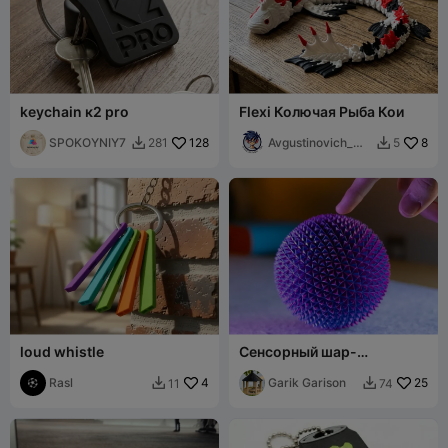
keychain к2 pro
Flexi Колючая Рыба Кои
SPOKOYNIY7
128
Avgustinovich_
8
281
5


KSA
loud whistle
Сенсорный шар-
антистресс
Rasl
4
Garik Garison
25
11
74

