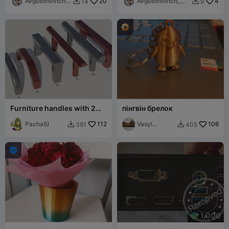
Avgustinovich_
20
Avgustinovich_
4
14
9


KSA
KSA
Furniture handles with 2
пінгвін брелок
bolts
Pacha5)
112
Vasyl
106
391
405


Ferkaliak

1,000