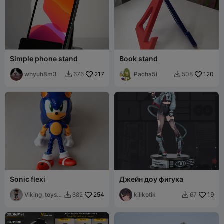
Simple phone stand
Book stand
whyuh8m3
217
Pacha5)
120
676
508


Sonic flexi
Джейн доу фигука
Viking_toys_
254
killkotik
19
882
67


2025_Kaz