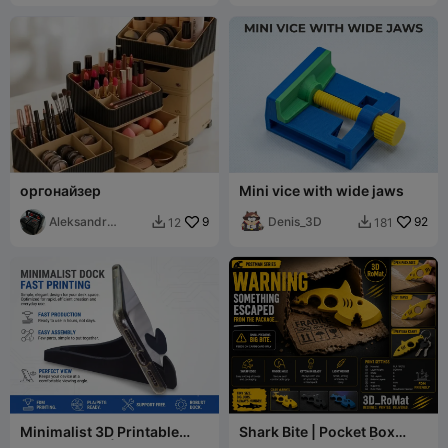
оргонайзер
Mini vice with wide jaws
Aleksandr
9
Denis_3D
92
12
181


Hodorchenko
Minimalist 3D Printable
Shark Bite | Pocket Box
Phone Stand | Fast Print
Opener & Keychain | EDC