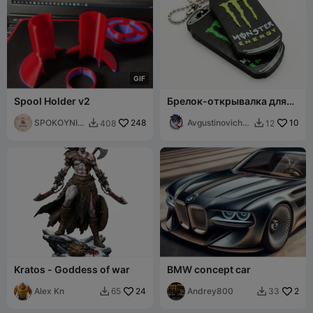
G
I
F
Spool Holder v2
Брелок-открывалка для
банок Monster Energy
SPOKOYNIY
248
Avgustinovich_
10
408
12


7
KSA
Kratos - Goddess of war
BMW concept car
Alex Kn
24
Andrey800
2
65
33

