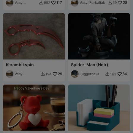
Vasyl
117
Vasyl Ferkaliak
28
552
69


Ferkaliak
Kerambit spin
Spider-Man (Noir)
Vasyl
29
Juggernaut
84
194
163


Ferkaliak