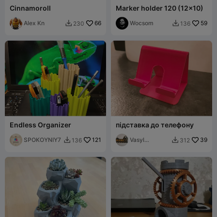
Cinnamoroll
Marker holder 120 (12x10)
Alex Kn
66
Wocsom
59
230
136


Endless Organizer
підставка до телефону
SPOKOYNIY7
121
Vasyl
39
136
312


Ferkaliak