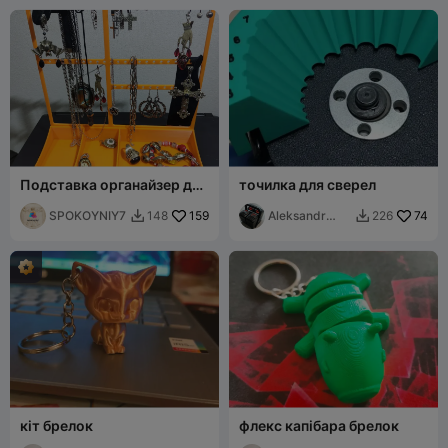
Подставка органайзер для
точилка для сверел
женских украшений
SPOKOYNIY7
159
Aleksandr
74
148
226


Hodorchenko
кіт брелок
флекс капібара брелок