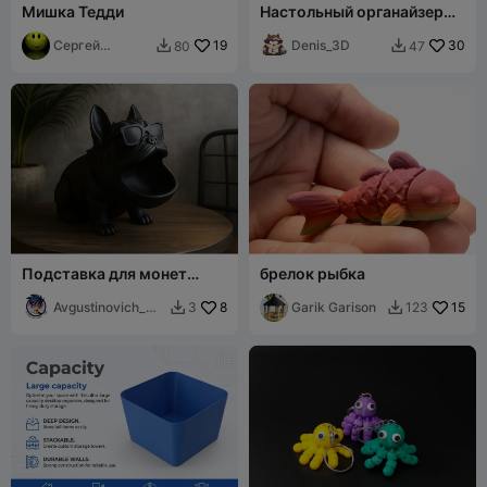
Мишка Тедди
Настольный органайзер
подставка для ручек и
Сергей
19
карандашей
Denis_3D
30
80
47


Покидов
Подставка для монет
брелок рыбка
Бульдог – Забавный декор
Avgustinovich_
8
Garik Garison
15
3
123


KSA