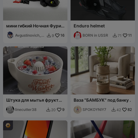
мини гибкий Ночная Фурия
Enduro helmet
Карманный Дракон
Avgustinovich_
16
BORN in USSR
11
9
71


KSA
Штука для мытья фруктов
Ваза "БАМБУК" под банку .
и овощей
linecutter38
9
SPOKOYNIY7
82
20
42

