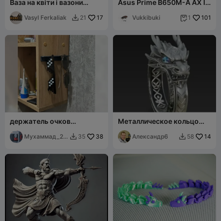
Ваза на квіти і вазони
Asus Prime B650M-A AX II
декор
Motherboard IO Shield
Vasyl Ferkaliak
17
Vukkibuki
101
21
1


держатель очков
Металлическое кольцо
настенный
дракона
Мухаммад_20
38
Александр6
14
35
58


14