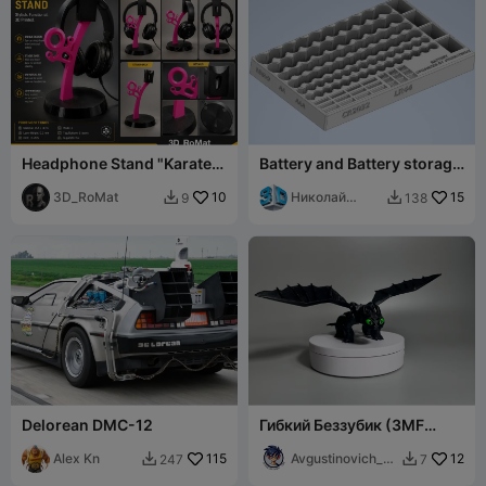
Headphone Stand "Karate" |
Battery and Battery storage
3D Printed Designer Stand
Organizer
3D_RoMat
10
Николай
15
9
138


Неизвестный
Delorean DMC-12
Гибкий Беззубик (3MF
многоцветный)
Alex Kn
115
Avgustinovich_
12
247
7


KSA