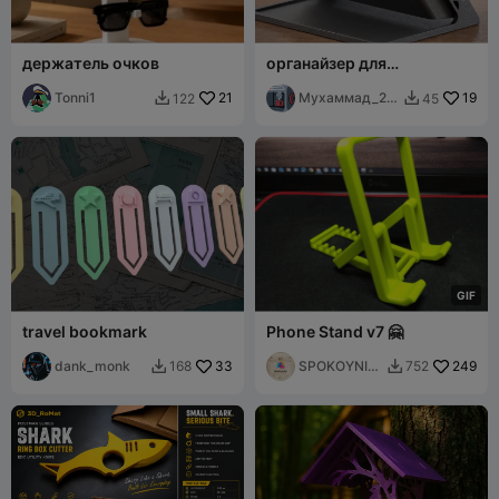
держатель очков
органайзер для
карандашей и ручек
Tonni1
21
Мухаммад_20
19
122
45


14
G
I
F
travel bookmark
Phone Stand v7 🤗
dank_monk
33
SPOKOYNIY
249
168
752


7