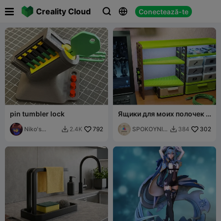

Creality Cloud
Conectează-te



pin tumbler lock
Ящики для моих полочек .
Печать в режиме ВАЗА.
Niko's
792
SPOKOYNIY
302
2.4K
384


brother
7