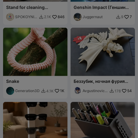
Stand for cleaning
Genshin Impact (Геншин
accessories
Импакт)
SPOKOYNIY
846
Juggernaut
7
2.1K
9


7
Snake
Беззубик, ночная фурия
Flexi"драконы"
Generation3D
1K
Avgustinovich
54
4.1K
178


_ KSA