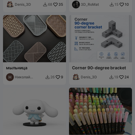
Denis_3D
35
Tool | 3D Pr
3D_RoMat
10
68
15


мыльница
Corner 90-degree bracket
Николай
9
Denis_3D
24
26
19


Пузырев