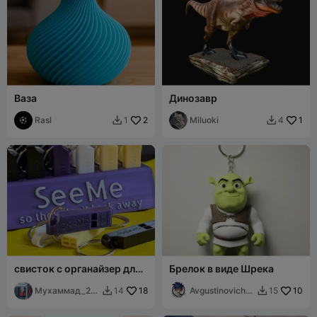
Ваза
Динозавр
Rasl
2
Miluoki
1
1
4


свисток с органайзер для
Брелок в виде Шрека
них
Мухаммад_20
18
Avgustinovich_
10
14
15


14
KSA