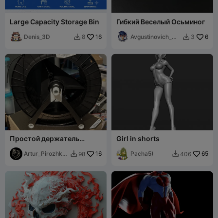
Large Capacity Storage Bin
Гибкий Веселый Осьминог
Denis_3D
16
Avgustinovich_
6
8
3


KSA
Простой держатель
Girl in shorts
катушки 3кг (250мм) +
ext. 300mm
Artur_Pirozhko
16
Pacha5)
65
98
406


v