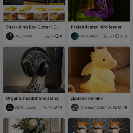
Shark Ring Box Cutter | EDC
Prefabricated bird feeder
Utility Knife | 3D Printable
3D_RoMat
8
Generation3
230
25
563


D
Organic headphone stand
Дракон Ночник
3DPrintLabb
10
*Shveps *Edits*
16
28
59

