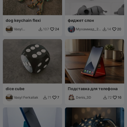
dog keychain flexi
фиджет слон
Vasyl
24
Мухаммад_20
20
107
14


Ferkaliak
14
dice cube
Подставка для телефона
Vasyl Ferkaliak
7
Denis_3D
16
71
72

