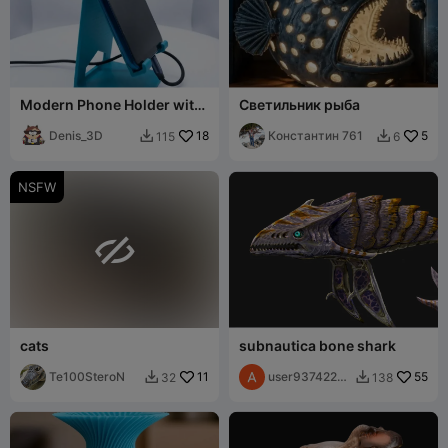
Modern Phone Holder with
Светильник рыба
charging capabilities
Denis_3D
18
Константин 761
5
115
6


NSFW

cats
subnautica bone shark
Te100SteroN
11
user93742232
55
32
138


07