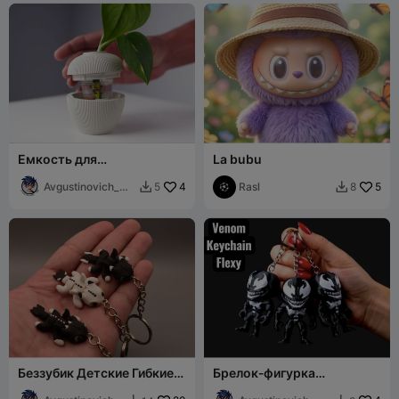
Емкость для
La bubu
проращивания растений
Avgustinovich_
4
Rasl
5
5
8


KSA
Беззубик Детские Гибкие
Брелок‐фигурка
Драконы+Брелок
персонажа Веном