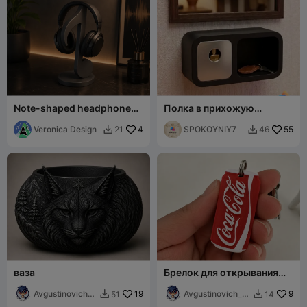
Note-shaped headphone
Полка в прихожую
stand
«Capsule Shelf»
Veronica Design
4
SPOKOYNIY7
55
21
46


ваза
Брелок для открывания
язычков банок Coca-Cola
Avgustinovich_
19
Avgustinovich_
9
51
14


KSA
KSA