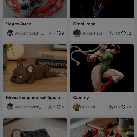
Череп Змеи
Omni-man
Avgustinovich_
9
Juggernaut
72
5
283


KSA
Милый шарнирный брелок
Cammy
французского бульдога 🐶
Avgustinovich_
5
Alex Kn
70
7
145


KSA