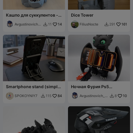
Кашпо для суккулентов -
Dice Tower
горшок
Avgustinovich_
14
FiliusNocte
161
11
291


KSA
Smartphone stand (simple
Ночная Фурия Ps5
print, no supports)
Контроллер / Телефон /
SPOKOYNIY7
84
Подставка для вейпа
Avgustinovich_
10
115
8


KSA