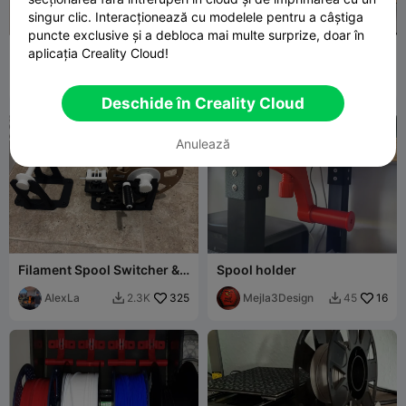
singur clic. Interacționează cu modelele pentru a câștiga
puncte exclusive și a debloca mai multe surprize, doar în
Minimalistic spool shelf
K2 Plus and Pro Top Spool
aplicația Creality Cloud!
(16mm pipe)
Holder
Kamil
266
David-Blake
714
596
4K


Sokalski
Deschide în Creality Cloud
Anulează
Filament Spool Switcher &
Spool holder
Winder
AlexLa
325
Mejla3Design
16
2.3K
45

