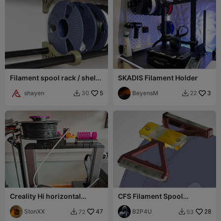
Filament spool rack / shelf
SKADIS Filament Holder
wall
shayen
5
BeyensM
3
30
22


Creality Hi horizontal
CFS Filament Spool
filament spool holder
Retainer – Modular System
StonXX
47
B2P4U
28
72
53

