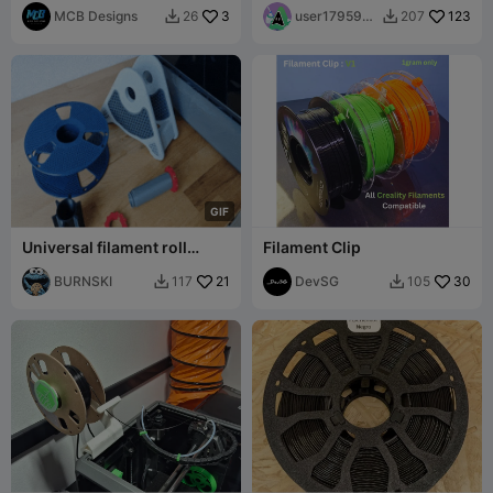
MCB Designs
3
user1795920
123
26
207


597
G
I
F
Universal filament roll
Filament Clip
holder with cool wall
mount function
BURNSKI
21
DevSG
30
117
105

