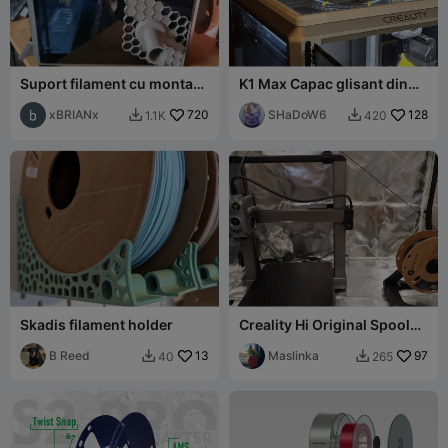
Suport filament cu montare
K1 Max Capac glisant din
laterală K1 Max
sticlă Suport de bobină
xBRIANx
720
montat deasupra
SHaDoW6
128
1.1K
420


Skadis filament holder
Creality Hi Original Spool
Holder Desk Stand
B Reed
13
Maslinka
97
40
265

