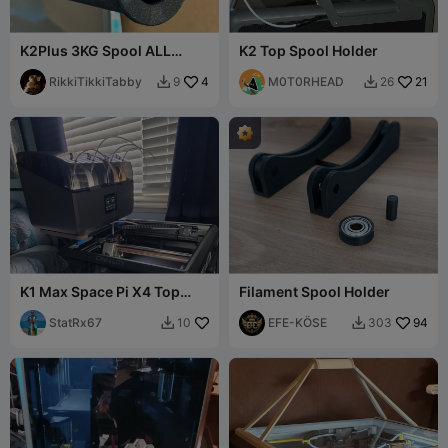
K2Plus 3KG Spool ALL
K2 Top Spool Holder
ADAPTERS for Side EXT
Filament K2PLUS
RikkiTikkiTabby
4
M0T0RHEAD
21
9
26


K1 Max Space Pi X4 Top
Filament Spool Holder
Mount
StatRx67
EFE-KÖSE
94
10
303

