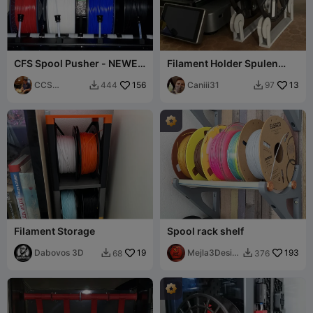
CFS Spool Pusher - NEWER
Filament Holder Spulen
ARMS
Halter 1kg 300gr 250gr
CCS
156
Caniii31
13
444
97


Interpretatio
ns
Filament Storage
Spool rack shelf
Dabovos 3D
19
Mejla3Desig
193
68
376


n