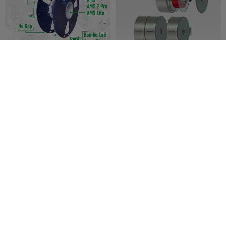
Sunlu Spool Adapter -
Modular Wall-Mounted
Bambu Lab / Azurefilm refill
Filament Storage System
shayen
1
v2
xComa
5
5
20


Filament Holder.3MF
skadis strong 4 hook spool
holder_
Ewoud
3
Litos Prints
4
46
8

