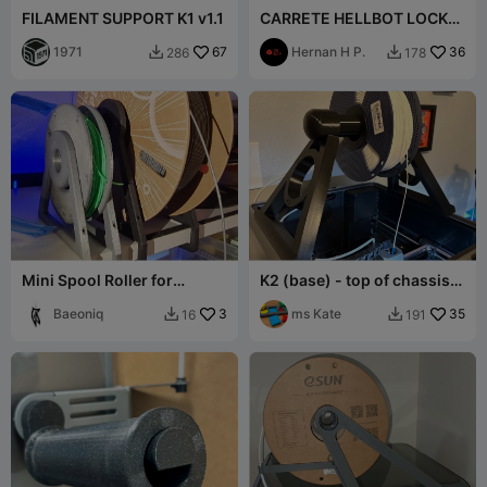
FILAMENT SUPPORT K1 v1.1
CARRETE HELLBOT LOCK
V2
1971
67
Hernan H P.
36
286
178


Mini Spool Roller for
K2 (base) - top of chassis
Filament Scraps
frame for filament spools
Baeoniq
3
(TPU)
ms Kate
35
16
191

