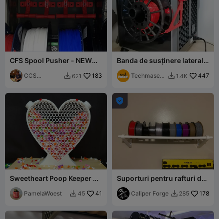
CFS Spool Pusher - NEW
Banda de susținere laterală
ARMS
a bobinei de filament
CCS
183
Creality K1C
Techmase_3
447
621
1.4K


Interpretation
D
s

Sweetheart Poop Keeper 💖
Suporturi pentru rafturi de
✨
depozitare Filament
PamelaWoest
41
Caliper Forge
178
45
285

