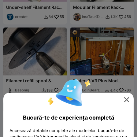
Under-shelf Filament Rack
Modular Filament Rack
(free)
[Fully Printable, holds
createt
55
14kg's+]
ImaTaunTau
456
84
1.3K


n
Filament refill spool &
Ender-3 V3 Plus Mod
Respooler with Drill
Collection
Adapter
Baeoniq
38
EdinBearDr
786
193
4.4K


agon

Bucură-te de experiența completă
Accesează detaliile complete ale modelelor, bucură-te de
secționarea fără întreruperi în cloud și de imprimarea cu un