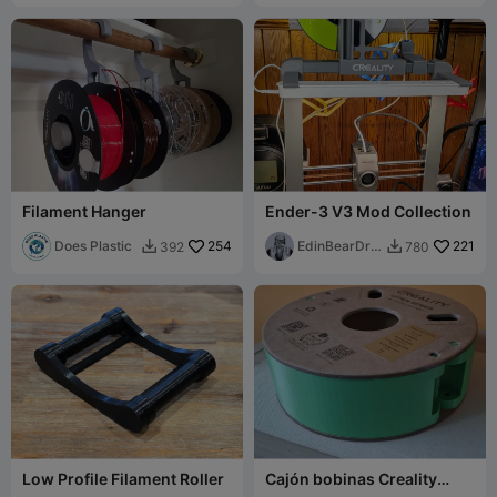
Filament Hanger
Ender-3 V3 Mod Collection
Does Plastic
254
EdinBearDra
221
392
780


gon
Low Profile Filament Roller
Cajón bobinas Creality
Hyper Series