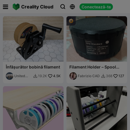

Creality Cloud
Conectează-te



Înfășurător bobină filament
Filament Holder – Spool
Container
United
4.5K
Fabrizio CAD
127
19.2K
368


Printers