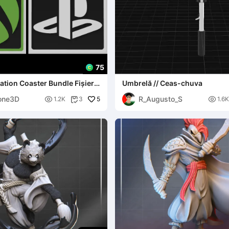
75
ation Coaster Bundle Fișiere
Umbrelă // Ceas-chuva
 Prints
one3D
R_Augusto_S

5

1.2K
3
1.6K
