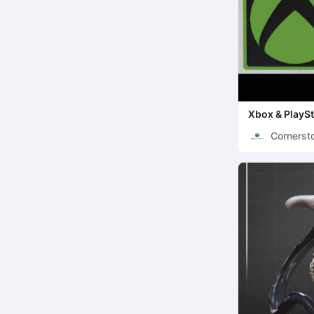
Xbox & PlaySt
STL | Easy 3D
Cornerst