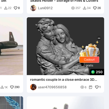
 Set
Skadis Holder - Storage of Files & Cutters
Luni0912
8

26
51
22
257
34


Cadouri
gratis
250
romantic couple in a close embrace 3D
print model
user4709656858
290

1
1K
6

