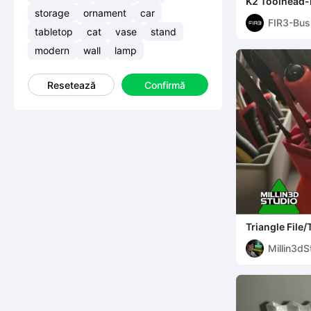
K2 Toolhead-
storage
ornament
car
FIR3-Bus
tabletop
cat
vase
stand
modern
wall
lamp
Resetează
Confirmă
Triangle File
desktop orga
Millin3dS