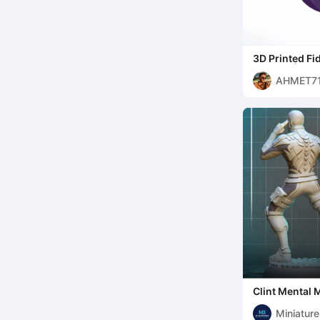
3D Printed Fid
Spinner |
AHMET7
Clint Mental 
Miniature