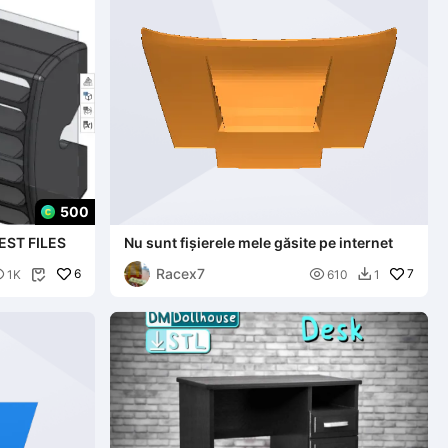
500
EST FILES
Nu sunt fișierele mele găsite pe internet
Racex7

6

7
1K
610
1

