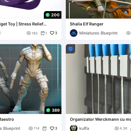
200
get Toy | Stress Relief
Shalia Elf Ranger
1
Miniatures Blueprint

3

183
1


389
Maestro
Organizator Werckmann cu m
laterală pentru șurubelnițe și f
s Blueprint
kulfix

3

114
4.3K
