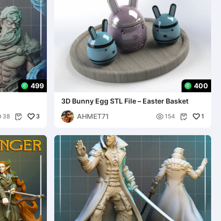
499
400
3D Bunny Egg STL File – Easter Basket
AHMET71

3

1
38
154

