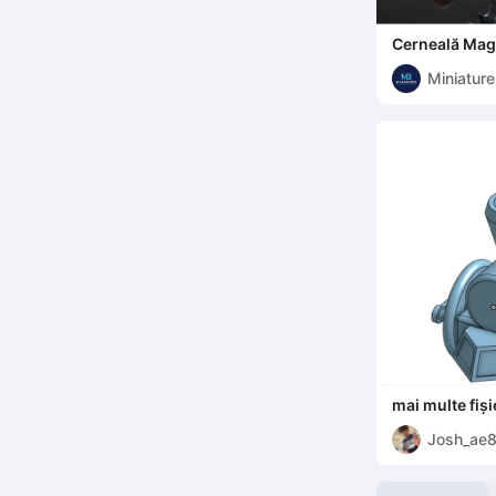
Cerneală Mag
Miniature
mai multe fiși
Josh_ae