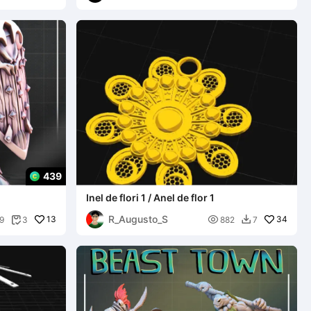
439
Inel de flori 1 / Anel de flor 1
R_Augusto_S
13

34
9
3
882
7

