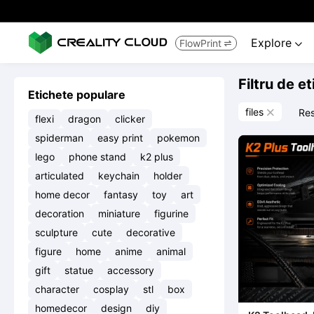
Explore
FlowPrint


Filtru de e
Etichete populare
files
Re

flexi
dragon
clicker
spiderman
easy print
pokemon
lego
phone stand
k2 plus
articulated
keychain
holder
home decor
fantasy
toy
art
decoration
miniature
figurine
sculpture
cute
decorative
figure
home
anime
animal
gift
statue
accessory
character
cosplay
stl
box
homedecor
design
diy