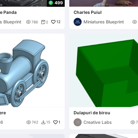
499
e Panda
Charles Puiul
s Blueprint
Miniatures Blueprint

12

786
2

ere
Dulapuri de birou
86
Creative Labs

1

742
15
7
