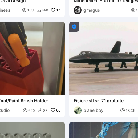
D3vil Design
Nadelfeilen-Etui für 10-teiliges
iness
gmagus

17

169
148


/Tool/Paint Brush Holder
Fișiere stl sr-71 gratuite
nization
tudio
plane boy

66

620
83
18.3K
