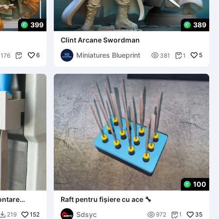
399
389
Clint Arcane Swordman
Miniatures Blueprint
6

5
176
381
1


100
ontare
Raft pentru fișiere cu ace 🔧
ișiere
Sdsyc
152

35
219
972
1

