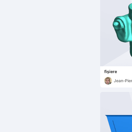
fișiere
Jean-Pie
Speybro