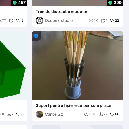
457
299
Tren de distracție modular
Dcubex studio
8

22
477
1K
2



Suport pentru fișiere cu pensule și ace
Carlos Zz
6

86
48
7
1.8K
92

