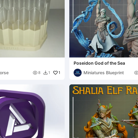
Poseidon God of the Sea
orse
Miniatures Blueprint

1
8
1
