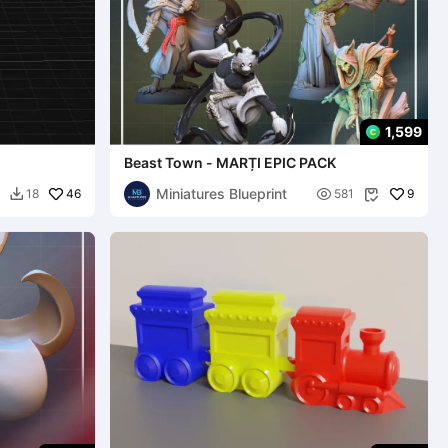
1,599
Beast Town - MARȚI EPIC PACK
Miniatures Blueprint
46

9
18
581

