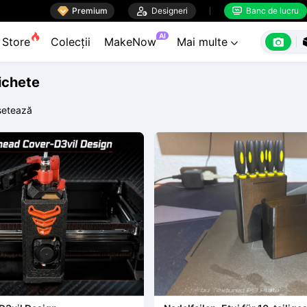

Premium

Designeri
Banc de lucru


AI

Store
Colecții
MakeNow
Mai multe

tichete
setează