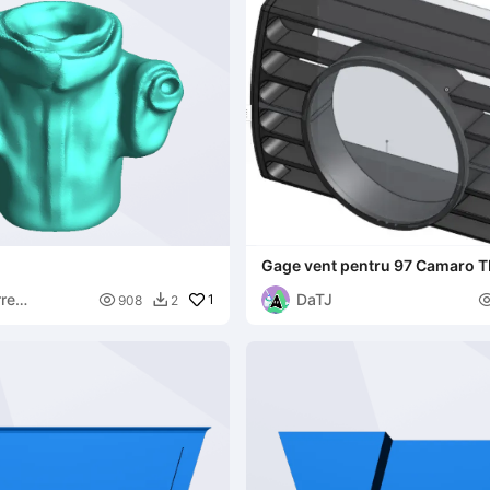
Gage vent pentru 97 Camaro T
rre
DaTJ

1
908
2

uck