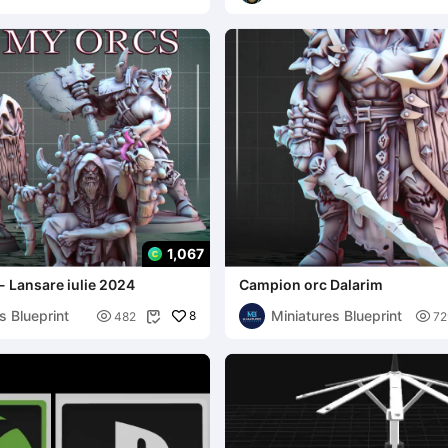
1,067
 Lansare iulie 2024
Campion orc Dalarim
s Blueprint
Miniatures Blueprint

8

482
72
