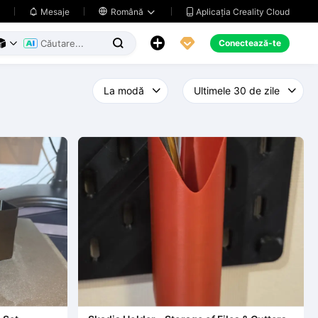
Aplicația Creality Cloud
Mesaje

Română





Conectează-te


