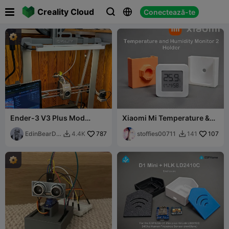

Creality Cloud
Conectează-te



Ender-3 V3 Plus Mod
Xiaomi Mi Temperature &
Collection
Humidity Monitor 2 Holder
EdinBearDr
787
stoffies00711
107
4.4K
141


agon