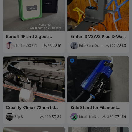
Sonoff RF and Zigbee
Ender-3 V3/V3 Plus 3-Way
Bridge Holder
Top Sensor Bracket
stoffies00711
51
EdinBearDrag
50
66
122


on

Creality K1max 72mm lid
Side Stand for Filament
riser
Sensor + dust filter Creality
Big B
24
K1C
ideal_NoNa
154
120
320


me