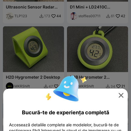
Ultrasonic Sensor Radar
D1 Mini + LD2410C
Arduino Project
mmWave Enclosure
TLP123
44
stoffies00711
42
173
61


H2D Hygrometer 2 Desktop
H2B Hygrometer 2
Backpack
MKRShift
9
MKRShift
21
47
34



Bucură-te de experiența completă
Accesează detaliile complete ale modelelor, bucură-te de
secționarea fără întreruperi în cloud și de imprimarea cu un