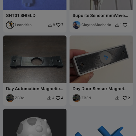
SHT31 SHIELD
Suporte Sensor mmWave
Redondo
Leandrito
7
ClaytonMachado
1
8
1


Day Automation Magnetic
Day Door Sensor Magnet
Sensor Adaptor
Side adapter
ZB3d
4
ZB3d
2
4

