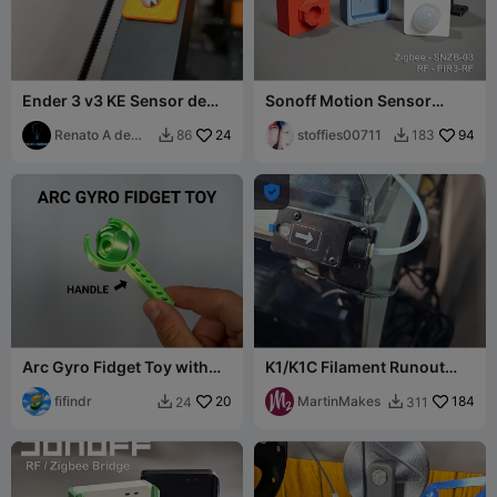
Ender 3 v3 KE Sensor de
Sonoff Motion Sensor
Filamento
Mounts
Renato A de
24
stoffies00711
94
86
183


Melo

Arc Gyro Fidget Toy with
K1/K1C Filament Runout
Handle
Sensor Top-Back Corner
fifindr
20
Mount
MartinMakes
184
24
311

