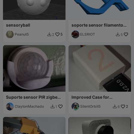
sensoryball
soporte sensor filamento
Ender 3 v3 ke
Peanut5
5
ELSRIOT
2
5


Suporte sensor PIR zigbee
Improved Case for
modelo ZG-204Z
Capacitive Soil Moisture
ClaytonMachado
Sensor
SilentOrbit5
2
1
6

