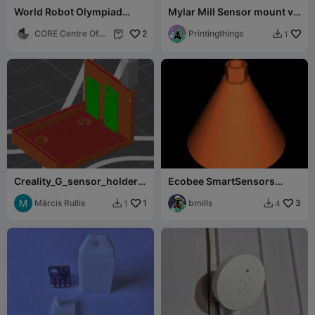
World Robot Olympiad
Mylar Mill Sensor mount v1
(WRO) Generic EV3
test
Medium Motor Frame
CORE Centre Of
2
Printingthings
1


Robotics
Excellence
Creality_G_sensor_holder_
Ecobee SmartSensors
v1
Replacement Stand
Mārcis Rullis
1
bmills
3
1
4

