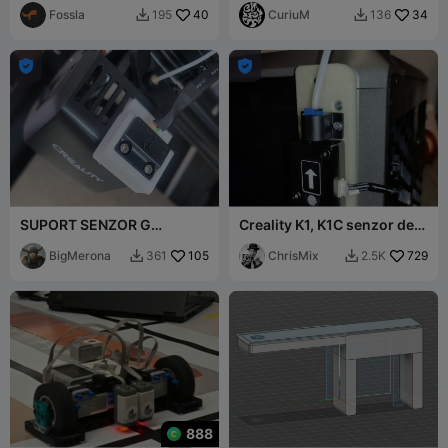
SE/KE
Fossla
40
CuriuM
34
195
136




SUPORT SENZOR G
Creality K1, K1C senzor de
PENTRU ENDER3 V3 SE
deplasare pe partea
BigMerona
105
dreaptă
ChrisMix
729
361
2.5K


888