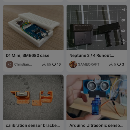
D1 Mini, BME680 case
Neptune 3 / 4 Runout
sensor safeguard upgrade
Christian
16
adapter
GAMEQRAFT
3
69
9


Andreasen
calibration sensor bracket
Arduino Ultrasonic sensor
X/Y for the Ender 3 V3
support on servomotor