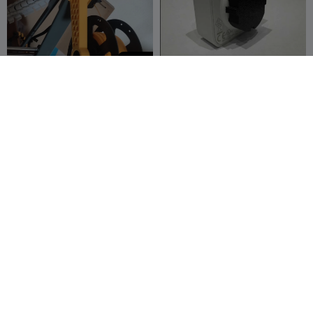
20
Soporte para rollo y sensor
Philips Hue sensor in wall
de filamento Ender 3 V3
Plug
Plus
Braulio 333
10
Timothy117


300
Sensory Play Cube Stamps
Stemma soil se sensor case
| Food and Dinosaur | SET 2
| BOX f
Jammajo
12
douling000000
1
1

