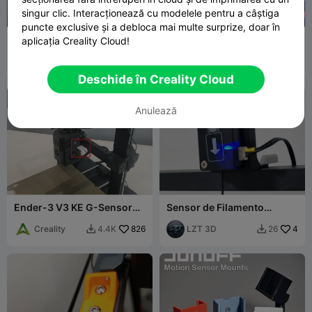
singur clic. Interacționează cu modelele pentru a câștiga
puncte exclusive și a debloca mai multe surprize, doar în
CFS-C Filament sensor for
Ender-3 V3 Mod Collection
aplicația Creality Cloud!
DXC extruder
FiliusNocte
25
EdinBearDra
221
111
780


gon
Deschide în Creality Cloud

Anulează
Ender-3 V3 KE G-Sensor
Sensor de Filamento
Suport model-X/Y
Superior - Ender 3 V3 KE-
Creality
826
SE
LZT 3D
4
4.4K
26

