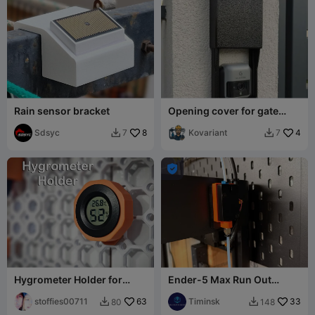
Rain sensor bracket
Opening cover for gate
sensor
Sdsyc
8
Kovariant
4
7
7



Hygrometer Holder for
Ender-5 Max Run Out
Multiboard
Filament Sensor PTFE
stoffies00711
63
Connector
Timinsk
33
80
148

