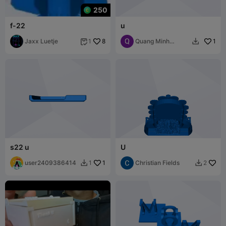
250
f-22
u
Jaxx Luetje
8
Quang Minh
1
1


Nguyễn Hữu
s22 u
U
user2409386414
1
Christian Fields
1
2

