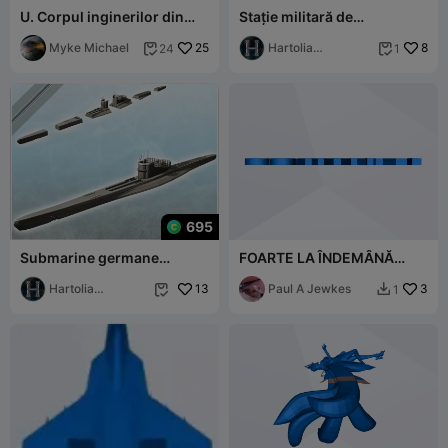
U. Corpul inginerilor din
Stație militară de
armata SUA
comunicații cu loc de
Myke Michael
25
tragere și u
Hartolia
8
24
1


Miniatures
695
Submarine germane
FOARTE LA ÎNDEMÂNĂ
Unterseeboot U-Boot
PENTRU A AVEA
Uboat tip IXC (6) - m
Hartolia
13
MULȚUMESC U LA TIP
Paul A Jewkes
3
1


Miniatures
IMPRIMANTĂ 4 ACEST
LUCRU