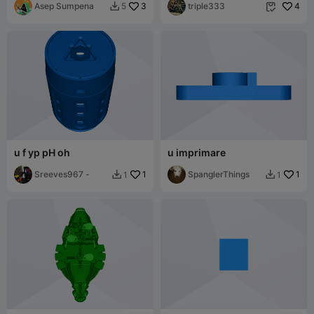
Asep Sumpena
3
triple333
4
5


u f yp pH oh
u imprimare
Sreeves967 -
1
SpanglerThings
1
1
1

