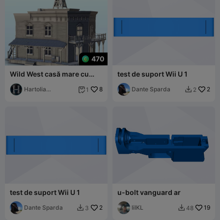
470
Wild West casă mare cu
test de suport Wii U 1
turn de apă - western vechi
ACW SUA U
Hartolia
8
Dante Sparda
2
1
2


Miniatures
test de suport Wii U 1
u-bolt vanguard ar
Dante Sparda
2
lilKL
19
3
48

