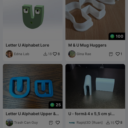
100
Letter U Alphabet Lore
M & U Mug Huggers
Edna Lab
8
Gina Rae
1
18


25
Letter U Alphabet Upper &
U - formă 4 x 5,5 cm și
Lower Case Cookie Cutter
spațiu de 1 cm
Trash Can Guy
Rapiḍ3D [Ruan]
8
15

