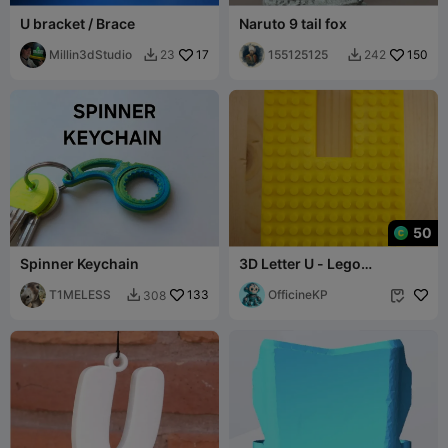
U bracket / Brace
Naruto 9 tail fox
Millin3dStudio
17
155125125
150
23
242


50
Spinner Keychain
3D Letter U - Lego
Compatible Studs
T1MELESS
133
OfficineKP
308

