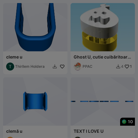
cleme u
Ghost U, cutie cuibăritoare
(v2)
Thirllem Holdera
PPAC
1
4


10
clemă u
TEXT I LOVE U