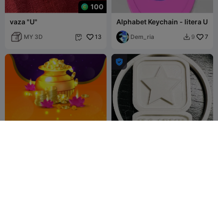
100
vaza "U"
Alphabet Keychain - litera U
MY 3D
13
Dem_ria
7
9



u plasă
U S Army Christmas
Ornament.
user3594821856
9
xsiner_designs
49
7
94



