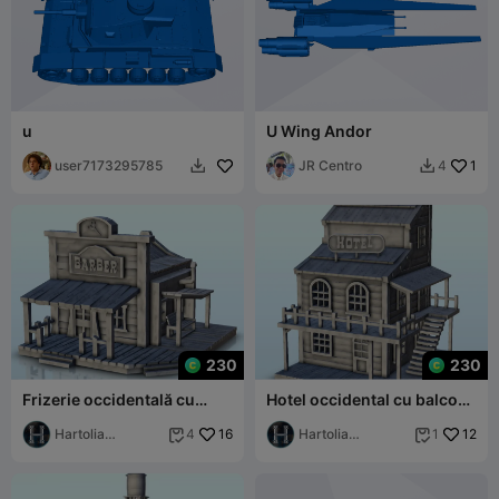
u
U Wing Andor
user7173295785
JR Centro
1
4


230
230
Frizerie occidentală cu
Hotel occidental cu balcon
baldachin și bancă (10) -
și scară laterală (8) -
wild west u
Hartolia
16
western u
Hartolia
12
4
1


Miniatures
Miniatures