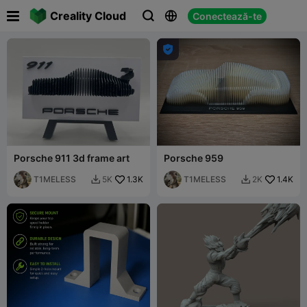

Creality Cloud
Conectează-te




Porsche 911 3d frame art
Porsche 959
T1MELESS
1.3K
T1MELESS
1.4K
5K
2K

