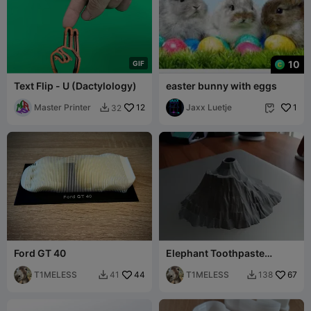
10
G
I
F
Text Flip - U (Dactylology)
easter bunny with eggs
Master Printer
12
Jaxx Luetje
1
32


Ford GT 40
Elephant Toothpaste
Volcano
T1MELESS
44
T1MELESS
67
41
138

