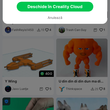
Deschide în Creality Cloud
50
Anulează
U Keychain
Letter U Scrabble Tile
FatihReyis1453
4
Trash Can Guy
1
15


400
Y Wing
U din din di din dun ma din
din din dun
Jaxx Luetje
5
Thinkspace
8
25


