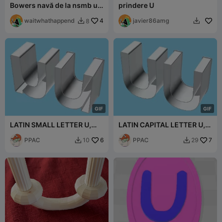
Bowers navă de la nsmb u
prindere U
bătut în sus (boro) și
normal
waitwhathappend
4
javier86amg
8


G
I
F
G
I
F
LATIN SMALL LETTER U,
LATIN CAPITAL LETTER U,
cutie cuibăritoare (v1)
cutie cuibăritoare (v1)
PPAC
6
PPAC
7
10
29

