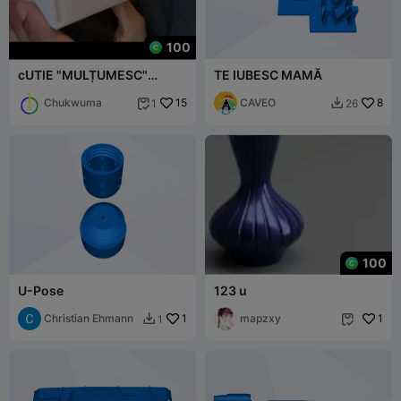
100
cUTIE "MULȚUMESC"
TE IUBESC MAMĂ
(60MMX64MM)
Chukwuma
15
CAVEO
8
1
26


100
U-Pose
123 u
Christian Ehmann
1
mapzxy
1
1

