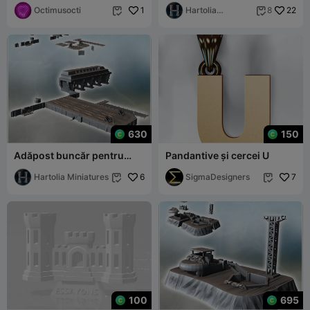
Octimusocti
1
Uboat tip VII C41 (1)
Hartolia
22
8


Miniatures
630
150
Adăpost buncăr pentru
Pandantive și cercei U
submarinele U-boat și chei
cu par de cărămidă
Hartolia Miniatures
6
SigmaDesigners
7


100
695