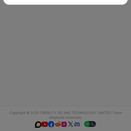
Copyright © 2025 CREALITY 3D (HK) TECHNOLOGY LIMITED. Toate
drepturile rezervate.





