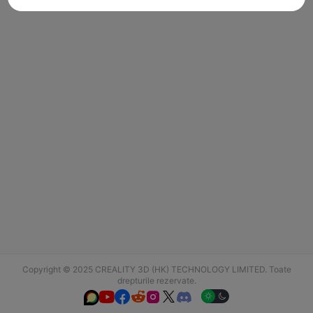
Copyright © 2025 CREALITY 3D (HK) TECHNOLOGY LIMITED. Toate
drepturile rezervate.





