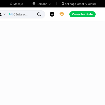
Aplicația Creality Cloud
Mesaje

Română





Conectează-te


