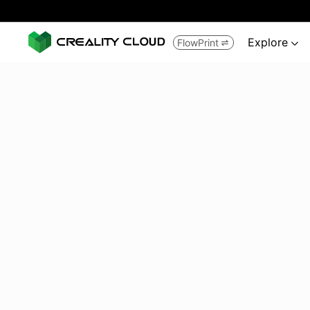
Explore
FlowPrint

