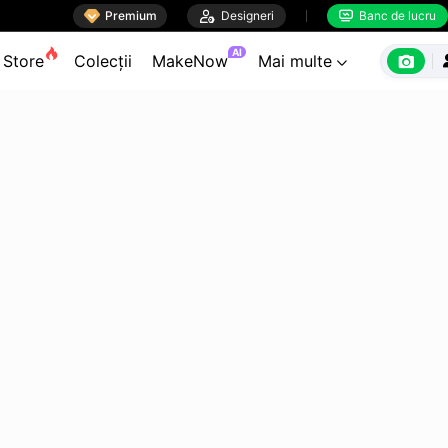

Premium

Designeri
Banc de lucru


AI

Store
Colecții
MakeNow
Mai multe
