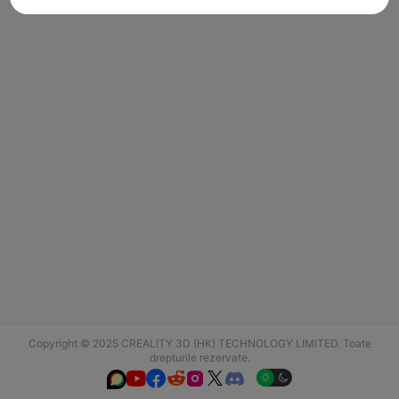
Copyright © 2025 CREALITY 3D (HK) TECHNOLOGY LIMITED. Toate
drepturile rezervate.





