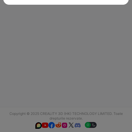
Copyright © 2025 CREALITY 3D (HK) TECHNOLOGY LIMITED. Toate
drepturile rezervate.





