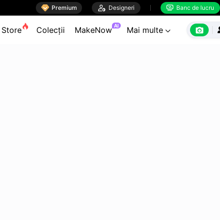

Premium

Designeri
Banc de lucru


AI

Store
Colecții
MakeNow
Mai multe
