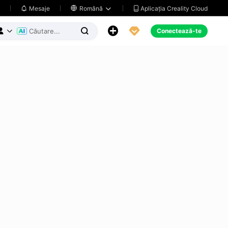
Aplicația Creality Cloud
Mesaje

Română





Conectează-te


