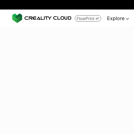
Explore
FlowPrint

