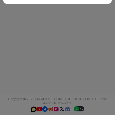
Copyright © 2025 CREALITY 3D (HK) TECHNOLOGY LIMITED. Toate
drepturile rezervate.





