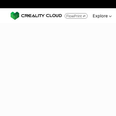
Explore
FlowPrint

