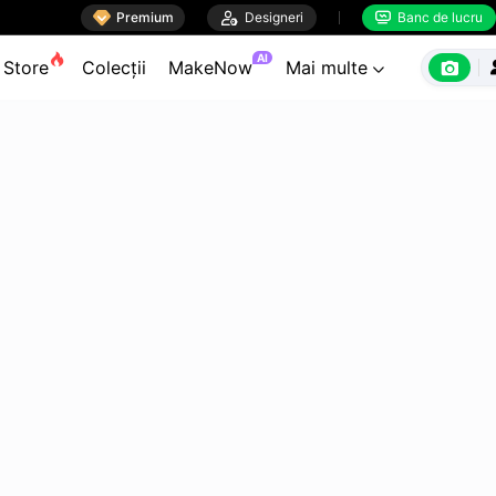

Premium

Designeri
Banc de lucru


AI

Store
Colecții
MakeNow
Mai multe
