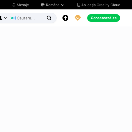
Aplicația Creality Cloud
Mesaje

Română





Conectează-te


