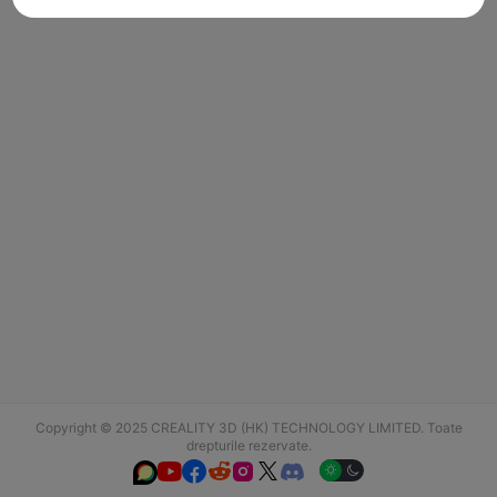
Copyright © 2025 CREALITY 3D (HK) TECHNOLOGY LIMITED. Toate
drepturile rezervate.





