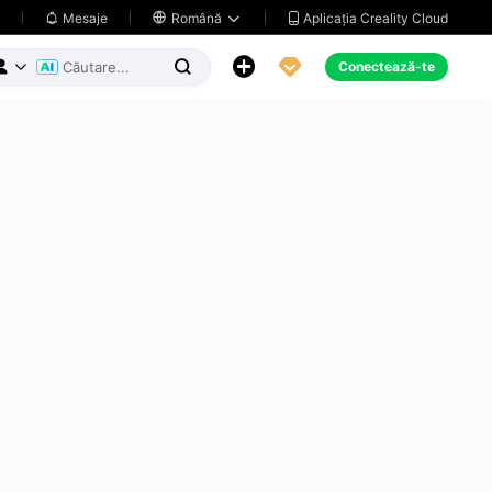
Aplicația Creality Cloud
Mesaje

Română





Conectează-te


