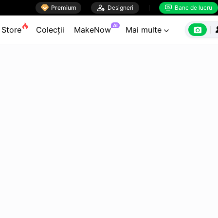

Premium

Designeri
Banc de lucru


AI

Store
Colecții
MakeNow
Mai multe
