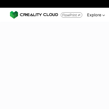
Explore
FlowPrint

