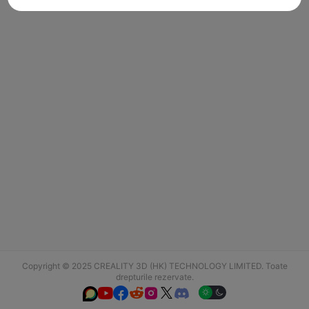
Copyright © 2025 CREALITY 3D (HK) TECHNOLOGY LIMITED. Toate
drepturile rezervate.





