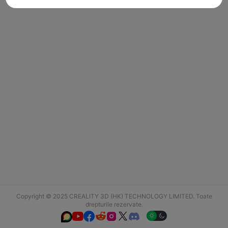
Copyright © 2025 CREALITY 3D (HK) TECHNOLOGY LIMITED. Toate
drepturile rezervate.





