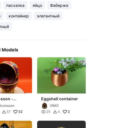
пасхалка
яйцо
Фаберже
e
контейнер
элегантный
тный
d Models
nsson -
Eggshell container
ge Egg Jewel
lconsson
VIMO
32

2
57
25
4

