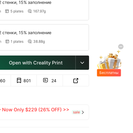
2 стенки, 15% заполнение
m
5 plates
167.97g


2 стенки, 15% заполнение
m
1 plates
38.88g


Open with Creality Print

Бесплатны
е подарки
60
801
24


 — Now Only $229 (26% OFF) >>
sale
