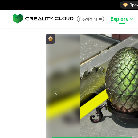

Пре
Explore
FlowPrint

