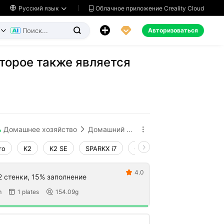
Облачное приложение Creality Cloud

Русский язык




Авторизоваться


торое также является
ь
Домашнее хозяйство
Домашний декор и украшения


ro
K2
K2 SE
SPARKX i7
Creality Hi
Ender-3 V4
4.0

2 стенки, 15% заполнение
m
1 plates
154.09g

