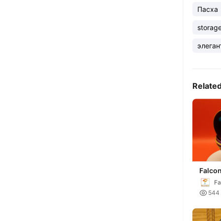
Пасха
storag
элеган
Relate
Falco
Faber
Fa
Box

544