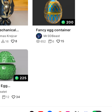
200
echanical
Fancy egg container
gé Egg
mas Krejcar
Mr3DBeast
8

15
16
652
6


225
r Egg
iner
eatet
34
12
