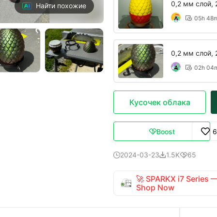
0,2 мм слой, 
Найти похожие
05h 48

0,2 мм слой, 
02h 04

Кусочек облака
Boost
6

2024-03-23
1.5K
65



🚀 SPARKX i7 Series
Shop Now