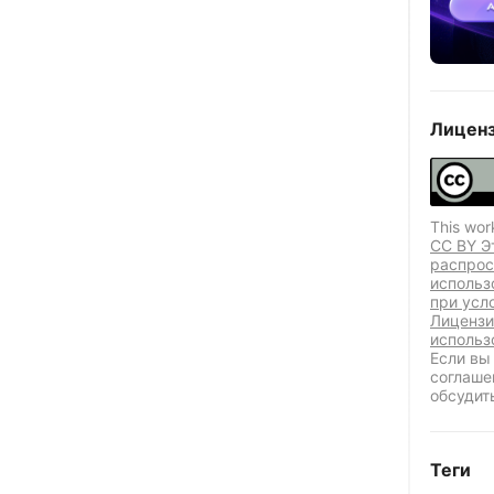
Лиценз
This wor
CC BY Э
распрос
использ
при усл
Лицензи
использ
Если вы
соглаше
обсудит
Теги