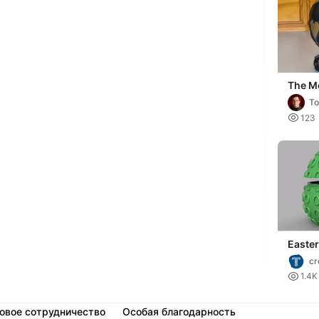
The M
Faber
To

123
Easte
Conta
cr

1.4K
овое сотрудничество
Особая благодарность