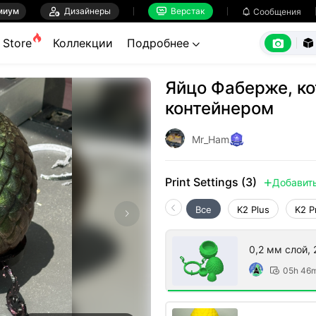
миум

Дизайнеры
Верстак

Сообщения



Store
Коллекции
Подробнее


Яйцо Фаберже, ко
контейнером
Mr_Ham
Print Settings (3)
Добавит

Все
K2 Plus
K2 P
0,2 мм слой, 
05h 46
