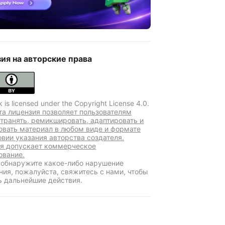
ия на авторские права
k is licensed under the Copyright License 4.0.
та лицензия позволяет пользователям
транять, ремикшировать, адаптировать и
овать материал в любом виде и формате
овии указания авторства создателя.
я допускает коммерческое
ование.
 обнаружите какое-либо нарушение
ния, пожалуйста, свяжитесь с нами, чтобы
ь дальнейшие действия.