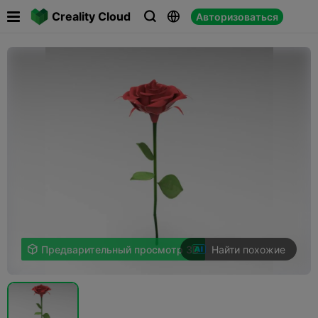

Creality Cloud
Авторизоваться



Найти похожие

Предварительный просмотр 3D