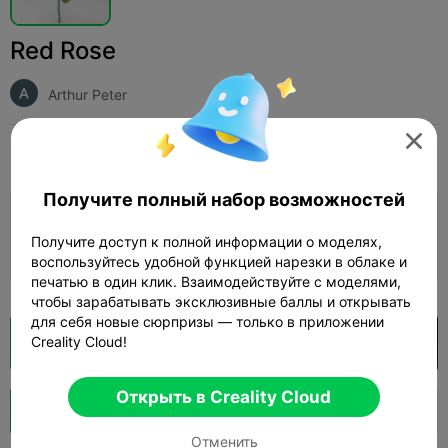
Red Rose
Arthur Peter

Print Settings
Добавить
Искусство и дизайн
Прочее



Получите полный набор возможностей
Добавить настройки печати

Получите доступ к полной информации о моделях,
Заработайте больше очков
воспользуйтесь удобной функцией нарезки в облаке и
печатью в один клик. Взаимодействуйте с моделями,
чтобы зарабатывать эксклюзивные баллы и открывать
для себя новые сюрпризы — только в приложении
Creality Cloud!
Кусочек облака
Открыть в Creality Cloud

Открыть в Creality Cloud
Boost
140
161
1



Отменить