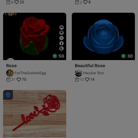
20
8
6
2


50
30
Rose
Beautiful Rose
ForTheGoldenEgg
Haydar Boz
70
14
31
12


