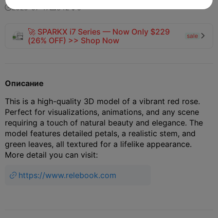
2025-07-17
342
6



🚀 SPARKX i7 Series — Now Only $229
sale

(26% OFF) >> Shop Now
Описание
This is a high-quality 3D model of a vibrant red rose.
Perfect for visualizations, animations, and any scene
requiring a touch of natural beauty and elegance. The
model features detailed petals, a realistic stem, and
green leaves, all textured for a lifelike appearance.
More detail you can visit:
https://www.relebook.com