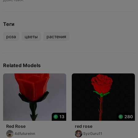
Теги
роза
цветы
растения
Related Models
13
280
Red Rose
red rose
4dfutureinn
SyzGuru11