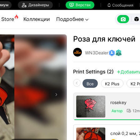
миум

Дизайнеры
Верстак

Сообщения



Store
Коллекции
Подробнее


Роза для ключей
WN3Dealer
Print Settings (2)
Добавит

Все
K2 Plus
K2 P
rosekey
Автор
12m

слой 0,2 мм, 