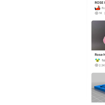
ROSE 
LLAV
Fr

1K
Rose h
Sp

2.3K