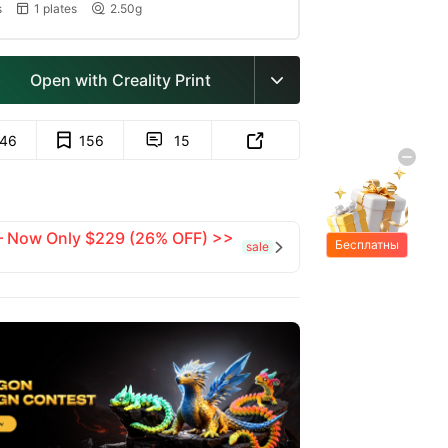
s
1 plates
2.50g


Open with Creality Print

146
156
15


 — Now Only $229 (26% OFF) >>
Бесплатны
sale

е подарки