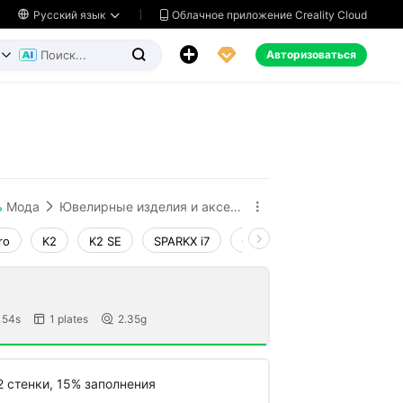
Облачное приложение Creality Cloud

Русский язык




Авторизоваться


ь
Мода
Ювелирные изделия и аксессуары


ro
K2
K2 SE
SPARKX i7
Creality Hi
Ender-3 V4
 54s
1 plates
2.35g


2 стенки, 15% заполнения