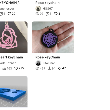
KEYCHAIN /
Rose keychain
ERO ROSA
anchescor
HGS67
20

4
6
92
3


eart keychain
Rose keyChain
ark Poznań
Litolunar
225

47
463
437
94

