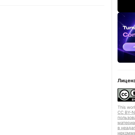
Лиценз
This wor
CC BY-N
пользов
материа
в неада
некомме