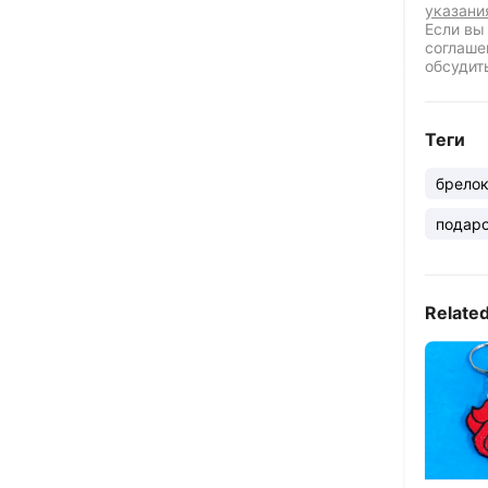
указани
Если вы
соглаше
обсудит
Теги
брело
подар
Relate