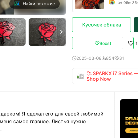
05m 35

Найти похожие
Кусочек облака

Boost

2025-03-08
854
31



🚀 SPARKX i7 Series
Shop Now
одарком! Я сделал его для своей любимой
 меня самое главное. Листья нужно
.