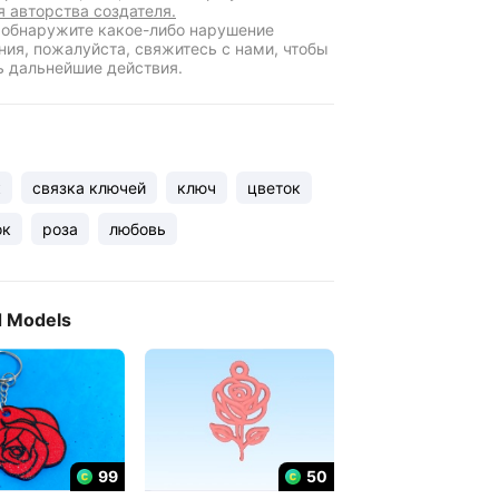
я авторства создателя.
 обнаружите какое-либо нарушение
ния, пожалуйста, свяжитесь с нами, чтобы
ь дальнейшие действия.
к
связка ключей
ключ
цветок
ок
роза
любовь
d Models
99
50