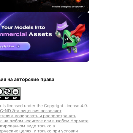
ия на авторские права
k is licensed under the Copyright License 4.0.
C-ND Эта лицензия позволяет
ателям копировать и распространять
л на любом носителе или в любом формате
птированном виде только в
рческих целях, и только при условии