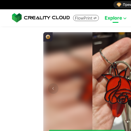

Пре
Explore
FlowPrint

