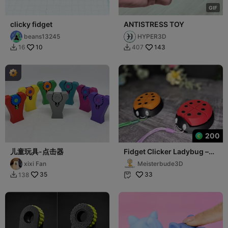
G
I
F
clicky fidget
ANTISTRESS TOY
beans13245
HYPER3D
10
143
16
407


200
儿童玩具-点击器
Fidget Clicker Ladybug –
Stress Relief & Focus Toy
xixi Fan
Meisterbude3D
35
33
138

