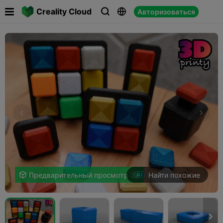

Creality Cloud
Авторизоваться



Найти похожие

Предварительный просмотр 3D
