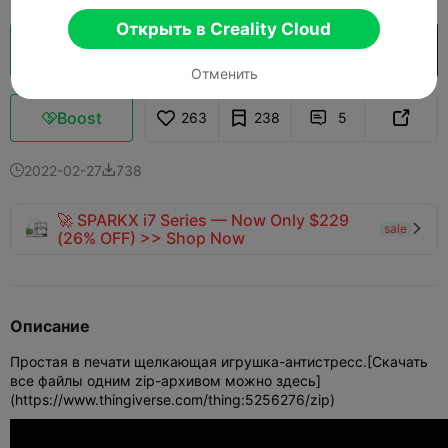
Открыть в Creality Cloud
Кусочек облака
Открыть в Creality Cloud

Отменить
Boost
263
238
5



2022-02-27
738


🚀 SPARKX i7 Series — Now Only $229
sale

(26% OFF) >> Shop Now
Описание
Простая в печати щелкающая игрушка-антистресс.
[Скачать
все файлы одним zip-архивом можно здесь]
(https://www.thingiverse.com/thing:5256276/zip)