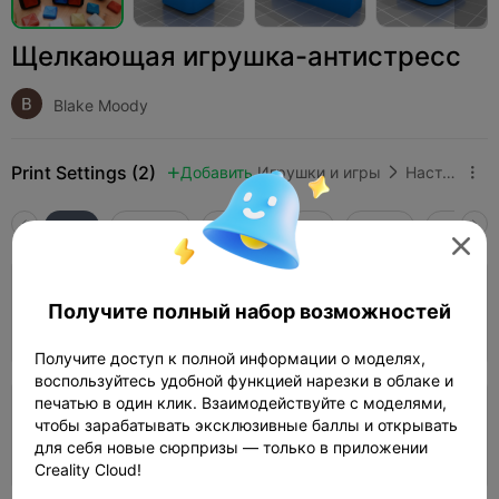
Щелкающая игрушка-антистресс
Blake Moody
Print Settings (2)
Добавить
Игрушки и игры
Настольные и карточные игры



Все
K2 Plus
K2 Pro
K2
K2 SE
SPARKX 

Слой 0,2 мм, 2 стенки, 15% заполнения
Получите полный набор возможностей
02h 27m
3 plates
68.99g



Получите доступ к полной информации о моделях,
воспользуйтесь удобной функцией нарезки в облаке и
печатью в один клик. Взаимодействуйте с моделями,
Слой 0,2 мм, 2 стенки, 15% заполнения
чтобы зарабатывать эксклюзивные баллы и открывать
для себя новые сюрпризы — только в приложении
02h 22m
1 plates
68.29g



Creality Cloud!