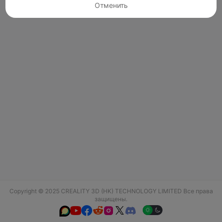
Отменить
Copyright © 2025 CREALITY 3D (HK) TECHNOLOGY LIMITED Все права
защищены.





