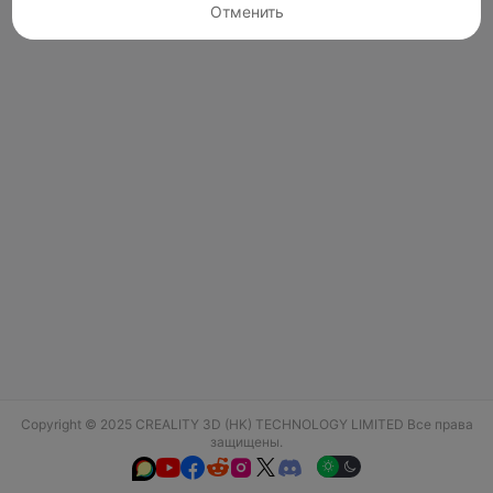
Отменить
Copyright © 2025 CREALITY 3D (HK) TECHNOLOGY LIMITED Все права
защищены.





