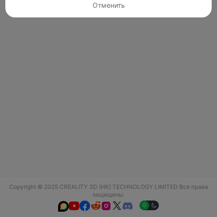
Отменить
Copyright © 2025 CREALITY 3D (HK) TECHNOLOGY LIMITED Все права
защищены.





