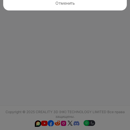
Отменить
Copyright © 2025 CREALITY 3D (HK) TECHNOLOGY LIMITED Все права
защищены.





