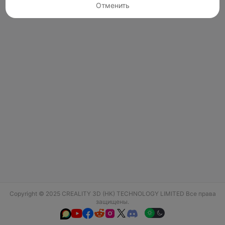
Отменить
Copyright © 2025 CREALITY 3D (HK) TECHNOLOGY LIMITED Все права
защищены.





