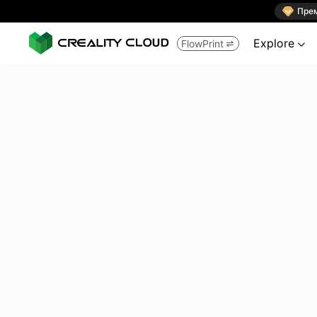

Пре
Explore
FlowPrint

