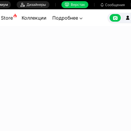
миум

Дизайнеры
Верстак

Сообщения



Store
Коллекции
Подробнее

