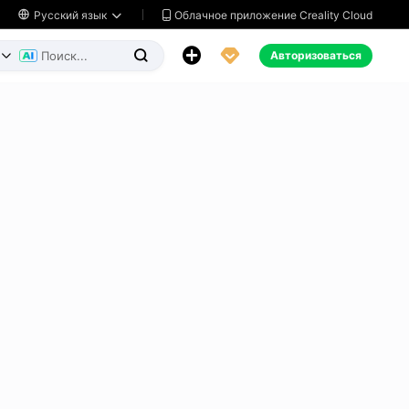
Облачное приложение Creality Cloud

Русский язык




Авторизоваться

