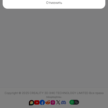
Отменить
Copyright © 2025 CREALITY 3D (HK) TECHNOLOGY LIMITED Все права
защищены.





