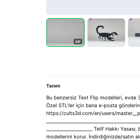
G
I
F
Tanım
Bu benzersiz Text Flip modelleri, evde 
Özel STL'ler için bana e-posta gönder
https://cults3d.com/en/users/master__p
__________________________________________
_____________________ Telif Hakkı Yasası
modellerini korur. İndirdiğinizde/satın a