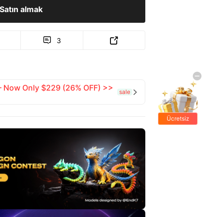
Satın almak
3


 — Now Only $229 (26% OFF) >>
sale

Ücretsiz
hediyeler