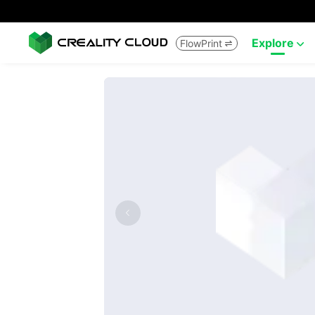
Explore
FlowPrint

