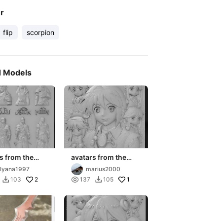
er
flip
scorpion
d Models
s from the
avatars from the
metin
game metin
lyana1997
marius2000
2

1
103
137
105

