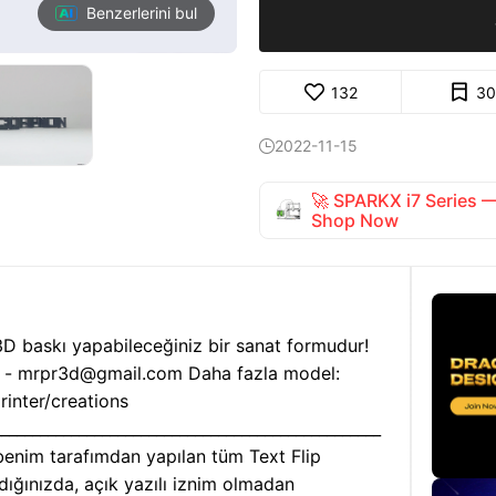
Benzerlerini bul
132
30
2022-11-15

🚀 SPARKX i7 Series
Shop Now
3D baskı yapabileceğiniz bir sanat formudur!
in - mrpr3d@gmail.com Daha fazla model:
rinter/creations
__________________________________________________
, benim tarafımdan yapılan tüm Text Flip
ldığınızda, açık yazılı iznim olmadan