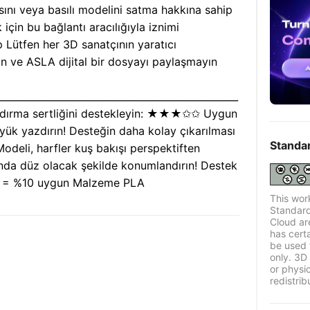
asını veya basılı modelini satma hakkına sahip
için bu bağlantı aracılığıyla iznimi
ip Lütfen her 3D sanatçının yaratıcı
n ve ASLA dijital bir dosyayı paylaşmayın
__________________________________________________
 Kaldırma sertliğini destekleyin: ★★★✩✩ Uygun
yük yazdırın! Desteğin daha kolay çıkarılması
Standa
Modeli, harfler kuş bakışı perspektiften
nda düz olacak şekilde konumlandırın! Destek
gu = %10 uygun Malzeme PLA
This wor
Standard
Cloud ar
has certa
be used 
only. 3D 
or physi
redistrib