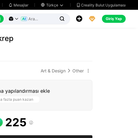
Creality Bulut Uygulaması
Mesajlar

Türkçe






Giriş Yap



krep
Art & Design
Other


a yapılandırması ekle
a fazla puan kazan
225
