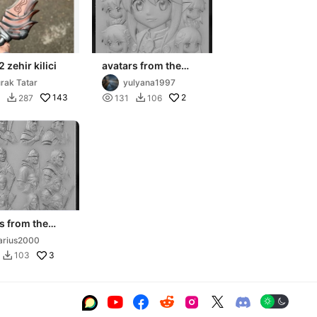
 zehir kilici
avatars from the
game metin 2
rak Tatar
yulyana1997
143

2
287
131
106


s from the
metin 2
rius2000
3
103






