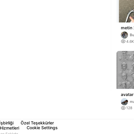
metin 2
Bu

4.6K
avatar
game 
ma

128
İşbirliği
Özel Teşekkürler
Cookie Settings
Hizmetleri
ı Saklıdır.