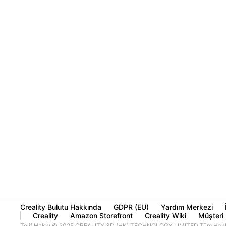
Creality Bulutu Hakkında
GDPR (EU)
Yardım Merkezi
Creality
Amazon Storefront
Creality Wiki
Müşteri 
Telif Hakkı © 2025 CREALITY 3D (HK) TECHNOLOGY LIMITED Tüm Haklar