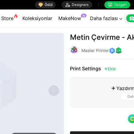

Ödül

Designers
Tezgah


AI
Store
Koleksiyonlar
MakeNow
Daha fazlası

Metin Çevirme - A
Master Printer
Print Settings
Ekle

Yazdırm

Dah