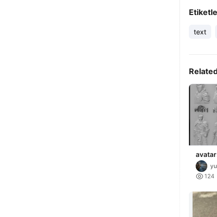
Etiketl
text
Relate
avatar
game 
yu

124