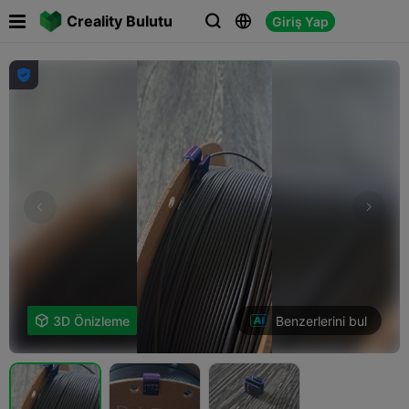

Creality Bulutu
Giriş Yap




Benzerlerini bul

3D Önizleme