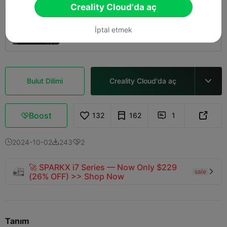
Creality Cloud'da aç
0.2mm layer, 2 walls, 15% infill
İptal etmek
10m 07s
1 plates
2.94g



Bulut Dilimi
Creality Cloud'da aç

Boost
132
162
1



2024-10-02
243
2



🚀 SPARKX i7 Series — Now Only $229
sale

(26% OFF) >> Shop Now
Tanım