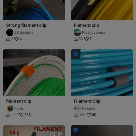
Strong filament clip
filament clip
JB designs
PlasticLooma
4
7
2
50



filament clip
Filament Clip
huba
Noxaqa
253
89
1.6K
350


