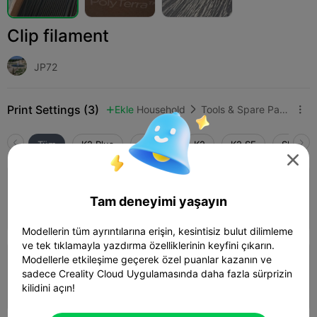
Clip filament
JP72
Print Settings (3)
Ekle
Household
Tools & Spare Parts



Tüm
K2 Plus
K2 Pro
K2
K2 SE
SPARKX 

4.0

0.2mm layer, 4 walls, 15% infill
Tam deneyimi yaşayın
21m 39s
1 plates
9.38g



Modellerin tüm ayrıntılarına erişin, kesintisiz bulut dilimleme
ve tek tıklamayla yazdırma özelliklerinin keyfini çıkarın.
Modellerle etkileşime geçerek özel puanlar kazanın ve
0.16mm layer, 2 walls, 15% infill
sadece Creality Cloud Uygulamasında daha fazla sürprizin
23m 05s
1 plates
9.15g



kilidini açın!