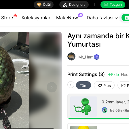

Ödül

Designers
Tezgah


AI
Store
Koleksiyonlar
MakeNow
Daha fazlası

Aynı zamanda bir 
Yumurtası
Mr_Ham
Print Settings (3)
Ekle
Hou

Tüm
K2 Plus
K2 
0.2mm layer, 2 
05h 46
