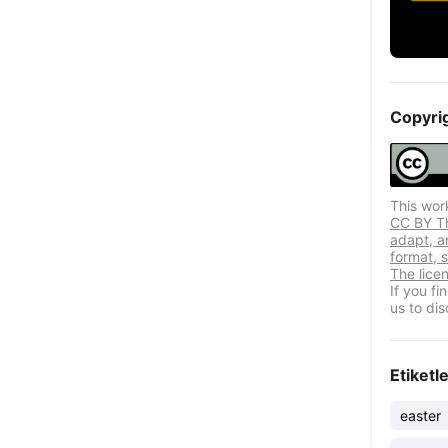
Copyri
This wor
CC BY Thi
adapt, a
format, s
The lice
If you f
us to dis
Etiketl
easter