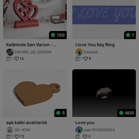
150
1
Kalbimde Sen Varsın -
I love You Key Ring
Sevgililer Günü Özel
SWORD_3D_DESIGN
Deleted
Account9207561325
14
9
1
1


5
400
aşk kalbi anahtarlık
Love you
3D-ATAY
user7410906534
73
3
2

