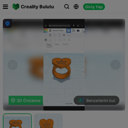

Creality Bulutu
Giriş Yap




Benzerlerini bul

3D Önizleme