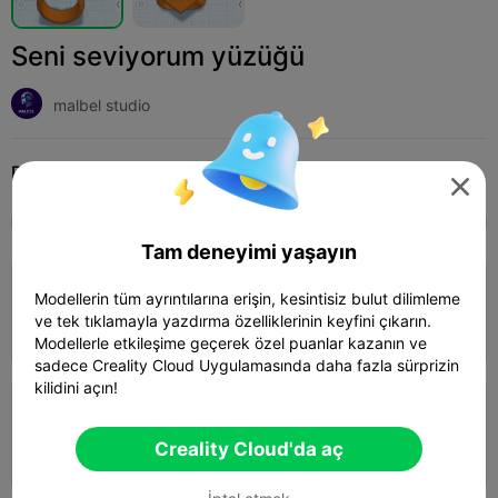
Seni seviyorum yüzüğü
malbel studio
Print Settings (2)
Ekle
Fashion
Jewelry & Accessories




Tüm
K2 Plus
K2 Pro
K2
K2 SE
SPARKX 
Tam deneyimi yaşayın
3.5

0.2mm layer, 3 walls, 15% infill
Modellerin tüm ayrıntılarına erişin, kesintisiz bulut dilimleme
ve tek tıklamayla yazdırma özelliklerinin keyfini çıkarın.
31m 04s
1 plates
2.86g



Modellerle etkileşime geçerek özel puanlar kazanın ve
sadece Creality Cloud Uygulamasında daha fazla sürprizin
kilidini açın!
0.2mm layer, 2 walls, 15% infill
Creality Cloud'da aç
15m 33s
1 plates
5.10g


