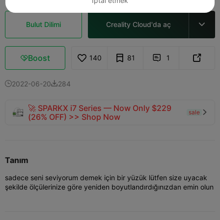
İptal etmek
Bulut Dilimi
Creality Cloud'da aç

Boost
140
81
1



2022-06-20
284


🚀 SPARKX i7 Series — Now Only $229
sale

(26% OFF) >> Shop Now
Tanım
sadece seni seviyorum demek için bir yüzük lütfen size uyacak
şekilde ölçülerinize göre yeniden boyutlandırdığınızdan emin olun