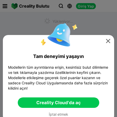

Creality Bulutu
Giriş Yap



Yükleniyor...

Tam deneyimi yaşayın
Modellerin tüm ayrıntılarına erişin, kesintisiz bulut dilimleme
ve tek tıklamayla yazdırma özelliklerinin keyfini çıkarın.
Modellerle etkileşime geçerek özel puanlar kazanın ve
sadece Creality Cloud Uygulamasında daha fazla sürprizin
kilidini açın!
Creality Cloud'da aç
İptal etmek