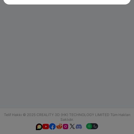
Telif Hakkı © 2025 CREALITY 3D (HK) TECHNOLOGY LIMITED Tüm Hakları
Saklıdır.





