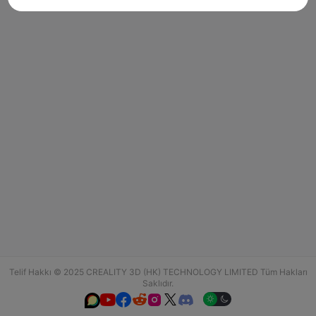
Telif Hakkı © 2025 CREALITY 3D (HK) TECHNOLOGY LIMITED Tüm Hakları
Saklıdır.





