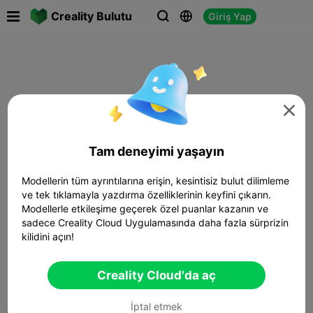

Creality Bulutu
Giriş Yap




Tam deneyimi yaşayın
Modellerin tüm ayrıntılarına erişin, kesintisiz bulut dilimleme
ve tek tıklamayla yazdırma özelliklerinin keyfini çıkarın.
Modellerle etkileşime geçerek özel puanlar kazanın ve
sadece Creality Cloud Uygulamasında daha fazla sürprizin
kilidini açın!
Creality Cloud'da aç
İptal etmek