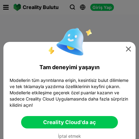

Creality Bulutu
Giriş Yap




Tam deneyimi yaşayın
Modellerin tüm ayrıntılarına erişin, kesintisiz bulut dilimleme
ve tek tıklamayla yazdırma özelliklerinin keyfini çıkarın.
Modellerle etkileşime geçerek özel puanlar kazanın ve
sadece Creality Cloud Uygulamasında daha fazla sürprizin
kilidini açın!
Creality Cloud'da aç
İptal etmek