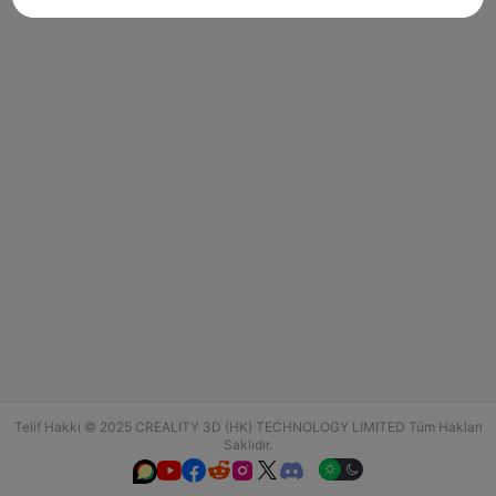
Telif Hakkı © 2025 CREALITY 3D (HK) TECHNOLOGY LIMITED Tüm Hakları
Saklıdır.





