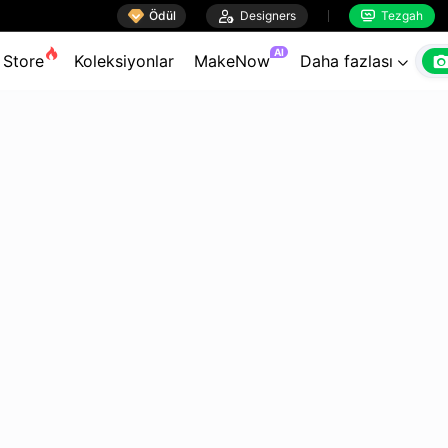

Ödül

Designers
Tezgah


AI
Store
Koleksiyonlar
MakeNow
Daha fazlası
