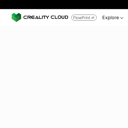
Explore
FlowPrint

