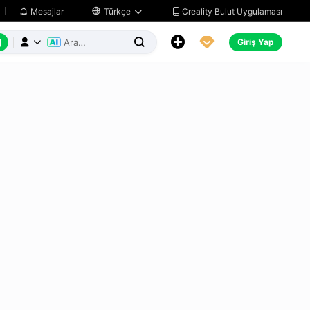
Creality Bulut Uygulaması
Mesajlar

Türkçe






Giriş Yap


