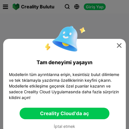

Creality Bulutu
Giriş Yap




Tam deneyimi yaşayın
Modellerin tüm ayrıntılarına erişin, kesintisiz bulut dilimleme
ve tek tıklamayla yazdırma özelliklerinin keyfini çıkarın.
Modellerle etkileşime geçerek özel puanlar kazanın ve
sadece Creality Cloud Uygulamasında daha fazla sürprizin
kilidini açın!
Creality Cloud'da aç
İptal etmek