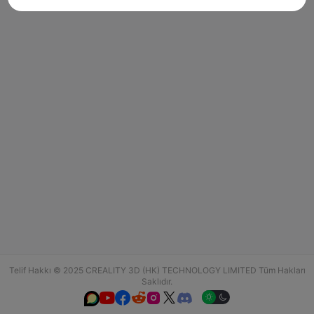
Telif Hakkı © 2025 CREALITY 3D (HK) TECHNOLOGY LIMITED Tüm Hakları
Saklıdır.





