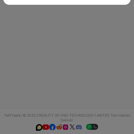
Telif Hakkı © 2025 CREALITY 3D (HK) TECHNOLOGY LIMITED Tüm Hakları
Saklıdır.





