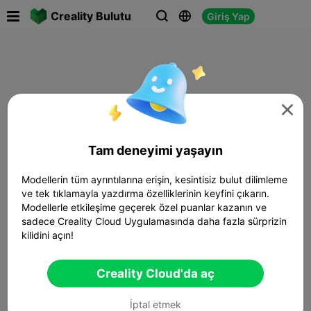

Creality Bulutu
Giriş Yap




Tam deneyimi yaşayın
Modellerin tüm ayrıntılarına erişin, kesintisiz bulut dilimleme
ve tek tıklamayla yazdırma özelliklerinin keyfini çıkarın.
Modellerle etkileşime geçerek özel puanlar kazanın ve
sadece Creality Cloud Uygulamasında daha fazla sürprizin
kilidini açın!
Creality Cloud'da aç
İptal etmek