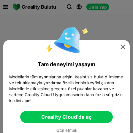

Creality Bulutu
Giriş Yap




Tam deneyimi yaşayın
Modellerin tüm ayrıntılarına erişin, kesintisiz bulut dilimleme
ve tek tıklamayla yazdırma özelliklerinin keyfini çıkarın.
Modellerle etkileşime geçerek özel puanlar kazanın ve
sadece Creality Cloud Uygulamasında daha fazla sürprizin
kilidini açın!
Creality Cloud'da aç
İptal etmek