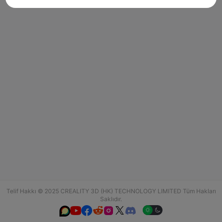
Telif Hakkı © 2025 CREALITY 3D (HK) TECHNOLOGY LIMITED Tüm Hakları
Saklıdır.





