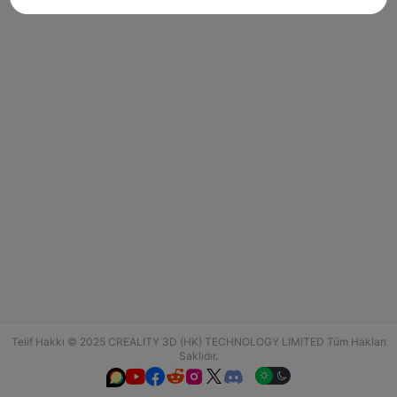
Telif Hakkı © 2025 CREALITY 3D (HK) TECHNOLOGY LIMITED Tüm Hakları
Saklıdır.





