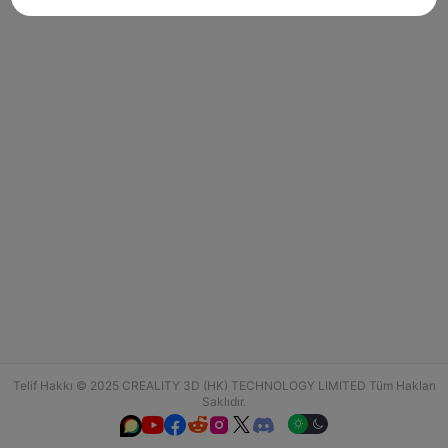
Telif Hakkı © 2025 CREALITY 3D (HK) TECHNOLOGY LIMITED Tüm Hakları
Saklıdır.





