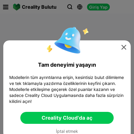

Creality Bulutu
Giriş Yap




Tam deneyimi yaşayın
Modellerin tüm ayrıntılarına erişin, kesintisiz bulut dilimleme
ve tek tıklamayla yazdırma özelliklerinin keyfini çıkarın.
Modellerle etkileşime geçerek özel puanlar kazanın ve
sadece Creality Cloud Uygulamasında daha fazla sürprizin
kilidini açın!
Creality Cloud'da aç
İptal etmek