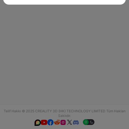
Telif Hakkı © 2025 CREALITY 3D (HK) TECHNOLOGY LIMITED Tüm Hakları
Saklıdır.





