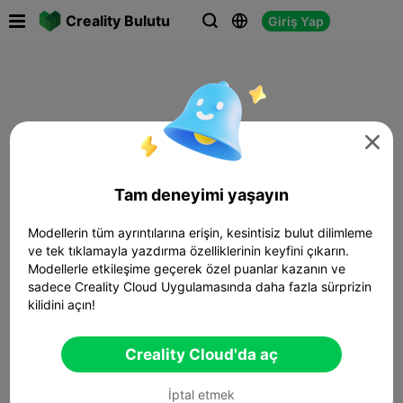

Creality Bulutu
Giriş Yap




Tam deneyimi yaşayın
Modellerin tüm ayrıntılarına erişin, kesintisiz bulut dilimleme
ve tek tıklamayla yazdırma özelliklerinin keyfini çıkarın.
Modellerle etkileşime geçerek özel puanlar kazanın ve
sadece Creality Cloud Uygulamasında daha fazla sürprizin
kilidini açın!
Creality Cloud'da aç
İptal etmek