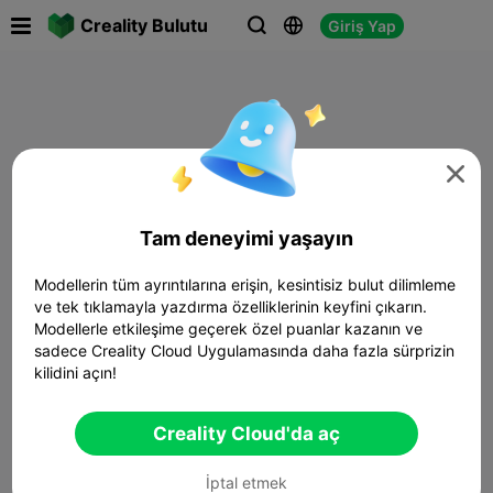

Creality Bulutu
Giriş Yap




Tam deneyimi yaşayın
Modellerin tüm ayrıntılarına erişin, kesintisiz bulut dilimleme
ve tek tıklamayla yazdırma özelliklerinin keyfini çıkarın.
Modellerle etkileşime geçerek özel puanlar kazanın ve
sadece Creality Cloud Uygulamasında daha fazla sürprizin
kilidini açın!
Creality Cloud'da aç
İptal etmek