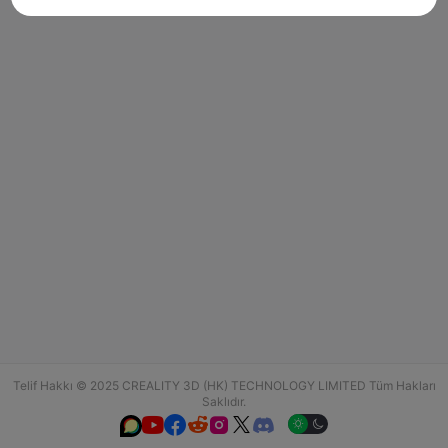
Telif Hakkı © 2025 CREALITY 3D (HK) TECHNOLOGY LIMITED Tüm Hakları
Saklıdır.





