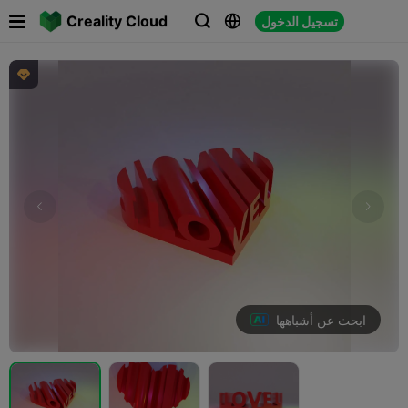

Creality Cloud
تسجيل الدخول




ابحث عن أشباهها