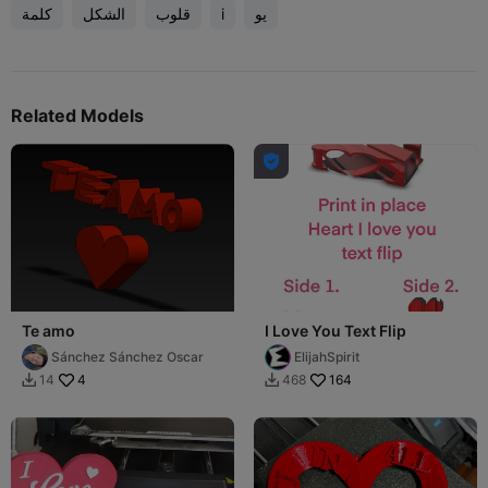
يو
i
قلوب
الشكل
كلمة
Related Models

Te amo
I Love You Text Flip
Sánchez Sánchez Oscar
ElijahSpirit
4
164
14
468

