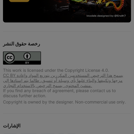
رخصة حقوق النشر
This work is licensed under the Copyright License 4.0.
CC BY يسمح هذا الترخيص المستخدمين المكررين بتوزيع المواد وإعادة
مزجها وتكييفها والبناء عليها بأي وسيلة أو تنسيق، طالما يتم إسنادها إلى
منشئ المحتوى. يسمح الترخيص بالاستخدام التجاري.
If you find any breach of agreement, please contact us to
discuss further action.
Copyright is owned by the designer. Non-commercial use only.
الإشارات