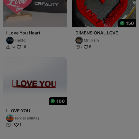
150
I Love You Heart
DIMENSIONAL LOVE
Fiel3d
Mr_Ham
16
5
14
7


100
I LOVE YOU
serdal altintaş
1
1
