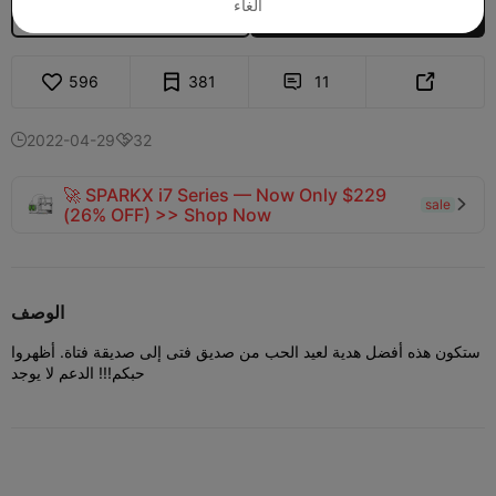
الغاء
إلغاء قفل المزيد من النماذج

شراء
596
381
11


2022-04-29
32


🚀 SPARKX i7 Series — Now Only $229
sale

(26% OFF) >> Shop Now
الوصف
ستكون هذه أفضل هدية لعيد الحب من صديق فتى إلى صديقة فتاة. أظهروا
حبكم!!! الدعم لا يوجد