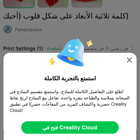
كلمة ثلاثية الأبعاد على شكل قلوب (أحبك)
Pandoranium
Print Settings (1)
فن رقمي
فن وتصميم
إضافة




Ender-3 V3 Plus
الجميع
استمتع بالتجربة الكاملة
0.2mm layer, 3 walls, 10 infill
اطلع على التفاصيل الكاملة للنماذج، واستمتع بتقسيم النماذج في
03h 07m
1 plates
125.09g



السحابة بسلاسة والطباعة بنقرة واحدة. تفاعل مع النماذج لربح نقاط
حصرية واكتشاف المزيد من المفاجآت حصريًا في تطبيق Creality
Cloud!
100

فتح في Creality Cloud
$7.99/Month
US$0.99