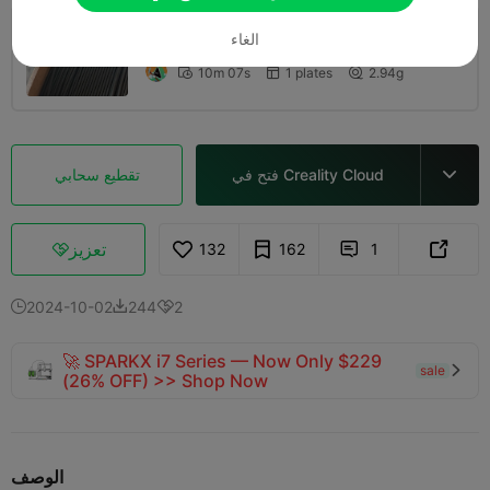
الغاء
طبقة 0.2 ملم، جداران، تعبئة 15%
10m 07s
1 plates
2.94g



فتح في Creality Cloud
تقطيع سحابي

تعزيز
132
162
1



2024-10-02
244
2



🚀 SPARKX i7 Series — Now Only $229
sale

(26% OFF) >> Shop Now
الوصف