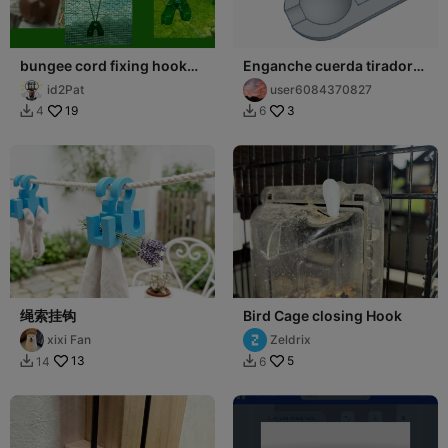
bungee cord fixing hook
Enganche cuerda tirador
on hexagonal wire mesh
estor cortina o estor
id2Pat
user6084370827
19
3
4
6


绳索挂钩
Bird Cage closing Hook
xixi Fan
Zeldrix
13
5
14
6

