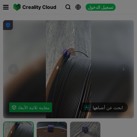

Creality Cloud
تسجيل الدخول




ابحث عن أشباهها
معاينة ثلاثية الأبعاد
