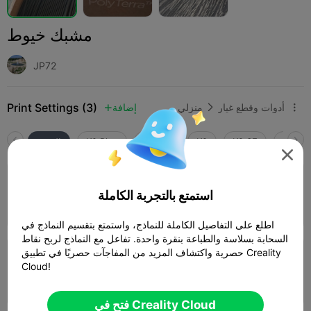
مشبك خيوط
JP72
Print Settings (3)
أدوات وقطع غيار
منزلي
إضافة



SPARK
K2 SE
K2
K2 Pro
K2 Plus
الجميع

4.0

طبقة 0.2 ملم، 4 جدران، تعبئة 15%
استمتع بالتجربة الكاملة
21m 39s
1 plates
9.38g



اطلع على التفاصيل الكاملة للنماذج، واستمتع بتقسيم النماذج في
السحابة بسلاسة والطباعة بنقرة واحدة. تفاعل مع النماذج لربح نقاط
حصرية واكتشاف المزيد من المفاجآت حصريًا في تطبيق Creality
طبقة 0.16 ملم، جداران، تعبئة 15%
Cloud!
23m 05s
1 plates
9.15g



فتح في Creality Cloud