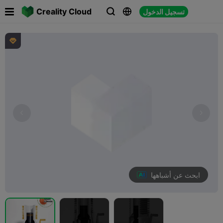

Creality Cloud
تسجيل الدخول




ابحث عن أشباهها