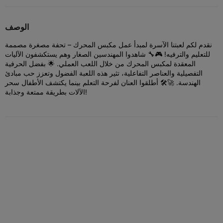
الوصف
نقدم لكم لعبتنا الآسرة لمبدأ عمل مكبس المحرك – تحفة مصغرة مصممة
للتعليم والترفيه! 🎮🔧 شاهدوا المهندسين الصغار وهم يستكشفون الآليات
المعقدة لمكبس المحرك من خلال اللعب العملي. 🌟 بفضل الحرفية
التفصيلية والعناصر التفاعلية، تثير هذه اللعبة الفضول وتعزز حب مبادئ
الهندسة. 🚀🛠️ أطلقوا العنان لفرحة التعلم بينما يكتشف الأطفال سحر
الآلات بطريقة ممتعة وجذابة!