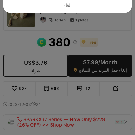
الغاء
طبقة 0.2 ملم، جداران، 10% حشو
1d 14h
1 plates


380

$7.99/Month
US$3.76
إلغاء قفل المزيد من النماذج

شراء
927
666
12


2023-12-03
24


🚀 SPARKX i7 Series — Now Only $229
sale

(26% OFF) >> Shop Now