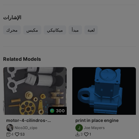
الإشارات
لعبة
مبدأ
ميكانيكي
مكبس
محرك
Related Models
300
motor-4-cilindros-
print in place engine
educativo-con-
Nico3D_cipo
Joe Mayers
movimiento
53
1
4
3

