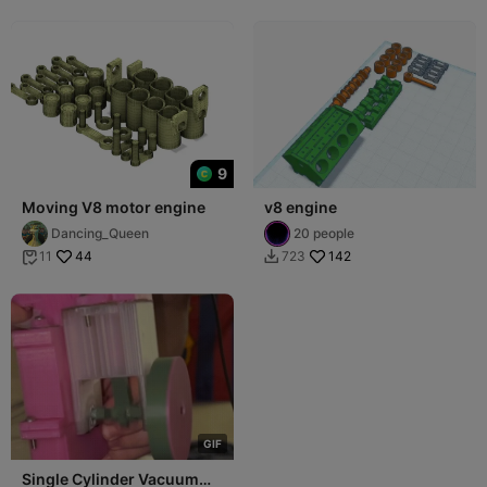
9
Moving V8 motor engine
v8 engine
Dancing_Queen
20 people
44
142
11
723


G
I
F
Single Cylinder Vacuum