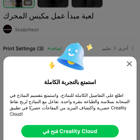
G
I
F
لعبة مبدأ عمل مكبس المحرك
SkaljicNezir
Print Settings (3)
أخرى
تعليم
إضافة



SPARK
K2 SE
K2
K2 Pro
K2 Plus
الجميع

استمتع بالتجربة الكاملة
طبقة 0.2 ملم، جداران، 15% حشو
10h 32m
1 plates
290.93g



اطلع على التفاصيل الكاملة للنماذج، واستمتع بتقسيم النماذج في
السحابة بسلاسة والطباعة بنقرة واحدة. تفاعل مع النماذج لربح نقاط
حصرية واكتشاف المزيد من المفاجآت حصريًا في تطبيق Creality
Cloud!
Creality K2، طبقة 0.2 ملم، 3 جدران، 10%
حشو
11h 11m
4 plates
296.46g



فتح في Creality Cloud