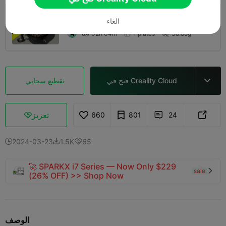
طبقة 0.2 مم، جداران، تعبئة 15%
الغاء
02h 04m
1 plates
38.88g



فتح في Creality Cloud
تقطيع سحابي

تعزيز
660
801
24



2024-03-23
1.5K
65



🚀 SPARKX i7 Series — Now Only $229
sale

(26% OFF) >> Shop Now
الوصف