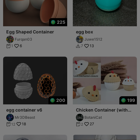
225
Egg Shaped Container
egg box
Furqan03
Juwe1512
6
13
1
7


200
199
egg container v6
Chicken Container (with
secure closure)
Mr3DBeast
BotaniCat
18
27
12
2

