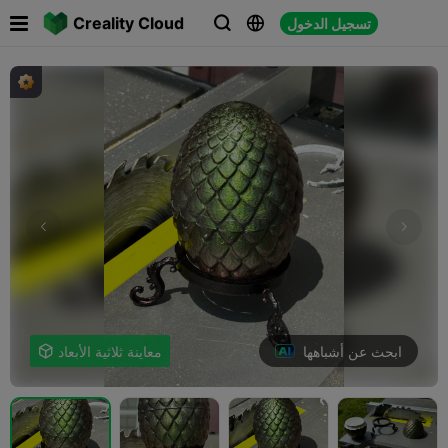

Creality Cloud
تسجيل الدخول



ابحث عن أشباهها
معاينة ثلاثية الأبعاد
