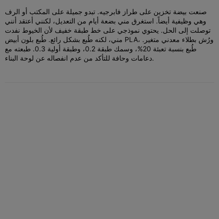
صنعت بيضة تخزين على طراز فابرجيه. تبدو جميلة على المكتب أو الرف
وهي وظيفية أيضاً. استغرق مني بضعة أيام من التعديل، لكنني أعتقد أنني
توصلت إلى الحل. يحتوي نموذجي على خط طبقة خفيف لأن الخيوط نفدت
مني، لكنه طُبع بشكل رائع. طُبع بلون أبيض PLA، ورُش بطلاء معدني متغير.
طُبع بنسبة تعبئة 20%، وسمك طبقة 0.2، وطبقة أولية 0.3. طبعته مع
دعامات وحافة للتأكد من عدم انفصاله عن لوحة البناء.