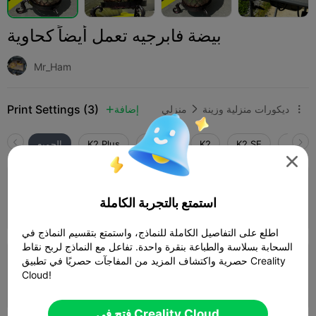
بيضة فابرجيه تعمل أيضاً كحاوية
Mr_Ham
Print Settings (3)
ديكورات منزلية وزينة
منزلي
إضافة



SPARK
K2 SE
K2
K2 Pro
K2 Plus
الجميع

4.0

طبقة 0.2 مم، جداران، تعبئة 15%
استمتع بالتجربة الكاملة
05h 46m
1 plates
154.09g



اطلع على التفاصيل الكاملة للنماذج، واستمتع بتقسيم النماذج في
السحابة بسلاسة والطباعة بنقرة واحدة. تفاعل مع النماذج لربح نقاط
حصرية واكتشاف المزيد من المفاجآت حصريًا في تطبيق Creality
طبقة 0.2 مم، جداران، تعبئة 15%
Cloud!
05h 48m
5 plates
167.97g



فتح في Creality Cloud