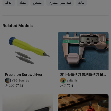
بتات
سداسي عشري
مقبض
مفك
الدقة
Related Models
Precision Screwdriver
萝卜头螺丝刀 短柄螺丝刀 磁
Handle for 1/4in Hex
吸螺丝刀（长度仅仅
YEG Squirtle
salty fish
Double Ended Bits
25.5mm，适用于狭窄空间）
181
4
307
7

