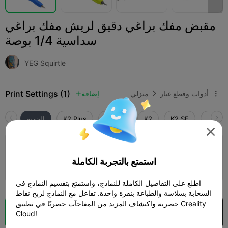
مقبض مفك براغي دقيق لريش مفك براغي
سداسية 1/4 بوصة
YEG Squirtle
Print Settings (1)
أدوات وقطع غيار
منزلي
إضافة



SPARK
K2 SE
K2
K2 Pro
K2 Plus
الجميع

طبقة 0.2 مم، جداران، حشو 15%
استمتع بالتجربة الكاملة
01h 03m
1 plates
9.90g



اطلع على التفاصيل الكاملة للنماذج، واستمتع بتقسيم النماذج في
السحابة بسلاسة والطباعة بنقرة واحدة. تفاعل مع النماذج لربح نقاط
حصرية واكتشاف المزيد من المفاجآت حصريًا في تطبيق Creality
فتح في Creality Cloud
تقطيع سحابي

Cloud!