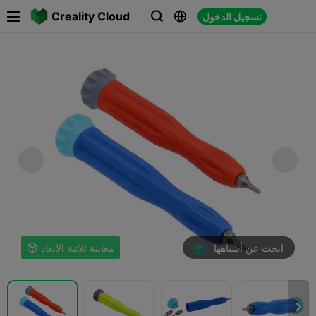

Creality Cloud
تسجيل الدخول



ابحث عن أشباهها
معاينة ثلاثية الأبعاد

