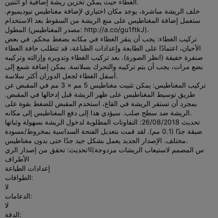
الغطاء حيث يمكن تخزين ريشة إضافية أو اثنتين.
خلف الريشة مباشرة، يوجد مكان اختياري لإضافة مغناطيس نيوديميوم.
ستعمل إضافة المغناطيس على منع الريشة من السقوط بعد الاستخدام
المطول (مصدر المغناطيس: http://a.co/gu1ftkJ).
تركيب الغطاء: يجب أن ينقر الغطاء في مكانه بضغط محكم. في بعض
الأحيان، اعتمادًا على الطابعة وإعدادات الطباعة، قد تتطلب حافة الغطاء
صنفرة خفيفة (انظر الصورة). بعد تركيب الغطاء وتدويره وإزالته وتركيبه
بضع مرات، يجب أن يتم تركيبه والتحرك بسلاسة. يمكن إضافة شمع إلى
أسفل الغطاء لجعل الدوران أكثر سلاسة.
تركيب المغناطيس: يمكن تثبيت مغناطيس 5 مم × 3 مم في المقبض عن
طريق توسيط المغناطيس على ظهر الريشة قبل إدخالها في المقبض.
بمجرد أن تستقر الريشة في القاع، استخدم المقبض للضغط بقوة على
الريشة ضد سطح صلب. سيؤدي هذا إلى دفع المغناطيس إلى مكانه.
تحديث 26/08/2018: التفاوتات المطلوبة لدخول الريشة بسهولة وثباتها
ضيقة جدًا (0.1 مم). لقد قمت بتعديل الفتحة السداسية بمخروط/مسودة
مختلف. الإصدار الجديد يعمل بشكل جيد جدًا حتى بدون مغناطيس.
تحديث: تحقق من إصدار الري믹س المصمم لاستيعاب الريشات مزدوجة
الأطراف
إعدادات الطباعة
الطوافات:
لا
الدعامات:
لا
الدقة: