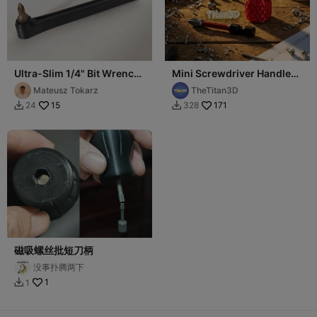
Ultra-Slim 1/4" Bit Wrench
Mini Screwdriver Handle
for Tight Spaces
for 1/4" Hex Bits
Mateusz Tokarz
TheTitan3D
15
171
24
328


磁吸螺丝批短刀柄
没事扑腾两下
1
1
