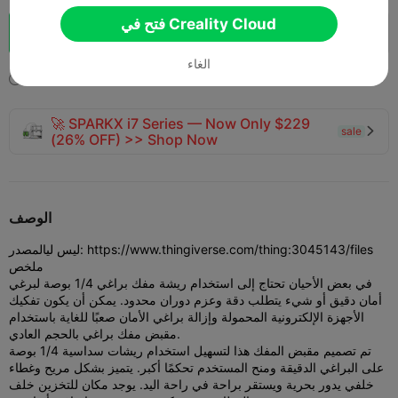
فتح في Creality Cloud
تعزيز
300
217
3



الغاء
2022-04-28
771


🚀 SPARKX i7 Series — Now Only $229
sale

(26% OFF) >> Shop Now
الوصف
المصدر: https://www.thingiverse.com/thing:3045143/files
ليس لي
ملخص
في بعض الأحيان تحتاج إلى استخدام ريشة مفك براغي 1/4 بوصة لبرغي
أمان دقيق أو شيء يتطلب دقة وعزم دوران محدود. يمكن أن يكون تفكيك
الأجهزة الإلكترونية المحمولة وإزالة براغي الأمان صعبًا للغاية باستخدام
مقبض مفك براغي بالحجم العادي.
تم تصميم مقبض المفك هذا لتسهيل استخدام ريشات سداسية 1/4 بوصة
على البراغي الدقيقة ومنح المستخدم تحكمًا أكبر. يتميز بشكل مريح وغطاء
خلفي يدور بحرية ويستقر براحة في راحة اليد. يوجد مكان للتخزين خلف