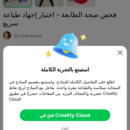
فحص صحة الطابعة - اختبار إجهاد طباعة
سريع
3D Print Bunny

Print Settings (2)
أخرى
طابعات ثلاثية الأبعاد
إضافة



SPARK
K2 SE
K2
K2 Pro
K2 Plus
الجميع
استمتع بالتجربة الكاملة
4.7
اطلع على التفاصيل الكاملة للنماذج، واستمتع بتقسيم النماذج في

طبقة 0.3 ملم، جداران، حشو 15%
السحابة بسلاسة والطباعة بنقرة واحدة. تفاعل مع النماذج لربح نقاط
حصرية واكتشاف المزيد من المفاجآت حصريًا في تطبيق Creality
المؤلف
14m 30s
1 plates
4.44g



Cloud!
3.5

فتح في Creality Cloud
طبقة 0.2 ملم، 3 جدران، حشو 15%
32m 08s
1 plates
5.08g



الغاء