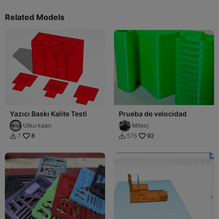
Related Models
Yazıcı Baskı Kalite Testi
Prueba de velocidad
Utku kaan
Milexj
8
92
7
575

