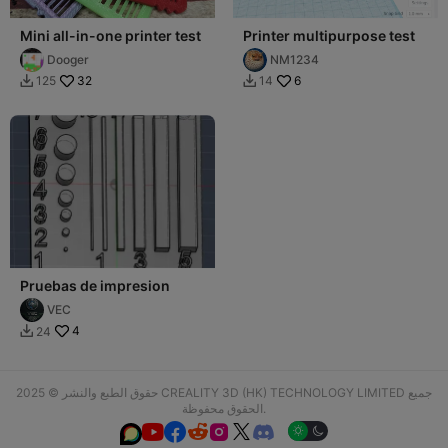
Mini all-in-one printer test
Printer multipurpose test
Dooger
NM1234
32
6
125
14


Pruebas de impresion
VEC
4
24

حقوق الطبع والنشر © 2025 CREALITY 3D (HK) TECHNOLOGY LIMITED جميع
الحقوق محفوظة.





