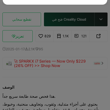
فتح في Creality Cloud
تقطيع سحابي

تعزيز
829
1.1K
121



2025-01-17
2.1K
95



🚀 SPARKX i7 Series — Now Only $229
sale

(26% OFF) >> Shop Now
الوصف
هذا فحص صحة طابعة سريع جداً.
يحتوي على أجزاء متدلية، وثقوب، وتجاويف منحنية، وخيوط،
وأعمدة، وجدران رقيقة، وتفاصيل سطحية، وجزء من القاعدة