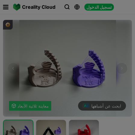

Creality Cloud
تسجيل الدخول



ابحث عن أشباهها
معاينة ثلاثية الأبعاد
